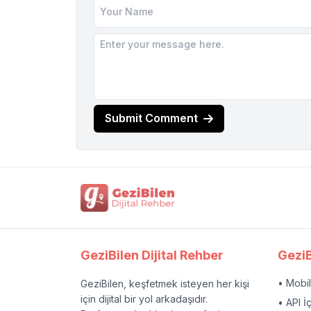
Submit Comment
GeziBilen Dijital Rehber
GeziB
• Mobi
GeziBilen, keşfetmek isteyen her kişi
için dijital bir yol arkadaşıdır.
• API İ