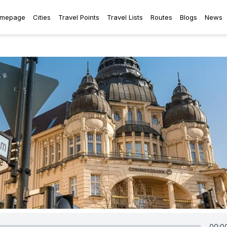
mepage
Cities
Travel Points
Travel Lists
Routes
Blogs
News
00:0