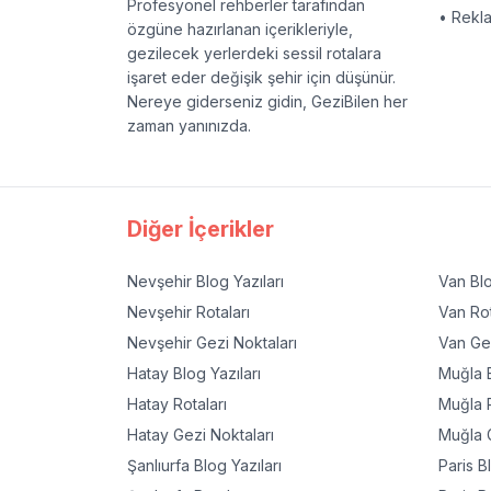
Profesyonel rehberler tarafından
• Rekl
özgüne hazırlanan içerikleriyle,
gezilecek yerlerdeki sessil rotalara
işaret eder değişik şehir için düşünür.
Nereye giderseniz gidin, GeziBilen her
zaman yanınızda.
Diğer İçerikler
Nevşehir
Blog Yazıları
Van
Blo
Nevşehir
Rotaları
Van
Rot
Nevşehir
Gezi Noktaları
Van
Gez
Hatay
Blog Yazıları
Muğla
B
Hatay
Rotaları
Muğla
R
Hatay
Gezi Noktaları
Muğla
G
Şanlıurfa
Blog Yazıları
Paris
Bl