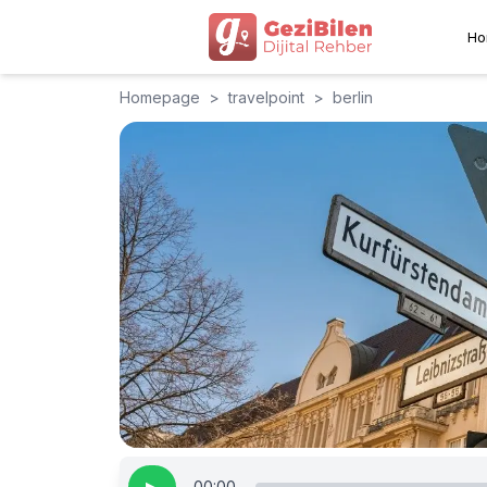
Ho
Homepage
>
travelpoint
>
berlin
00:00