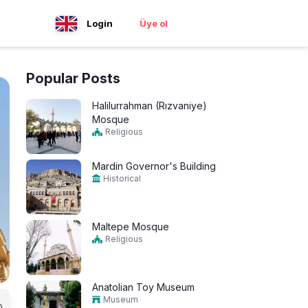
Login
Üye ol
Popular Posts
Halilurrahman (Rızvaniye)
Mosque
Religious
Mardin Governor's Building
Historical
Maltepe Mosque
Religious
Anatolian Toy Museum
Museum
0