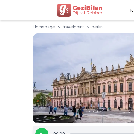
Ho
Homepage
>
travelpoint
>
berlin
00:00