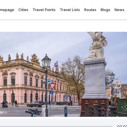
mepage
Cities
Travel Points
Travel Lists
Routes
Blogs
News
00:0