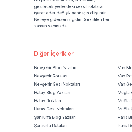
gezilecek yerlerdeki sessil rotalara
işaret eder değişik şehir için düşünür.
Nereye giderseniz gidin, GeziBilen her
zaman yanınızda.
Diğer İçerikler
Nevşehir
Blog Yazıları
Van
Blo
Nevşehir
Rotaları
Van
Rot
Nevşehir
Gezi Noktaları
Van
Gez
Hatay
Blog Yazıları
Muğla
B
Hatay
Rotaları
Muğla
R
Hatay
Gezi Noktaları
Muğla
G
Şanlıurfa
Blog Yazıları
Paris
Bl
Şanlıurfa
Rotaları
Paris
Ro