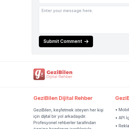
Submit Comment
GeziBilen Dijital Rehber
GeziB
• Mobi
GeziBilen, keşfetmek isteyen her kişi
için dijital bir yol arkadaşıdır.
• API İ
Profesyonel rehberler tarafından
• Rekl
özgüne hazırlanan içerikleriyle,