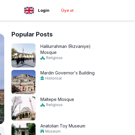
Login
Üye ol
Popular Posts
Halilurrahman (Rızvaniye)
Mosque
Religious
Mardin Governor's Building
Historical
Maltepe Mosque
Religious
Anatolian Toy Museum
Museum
0