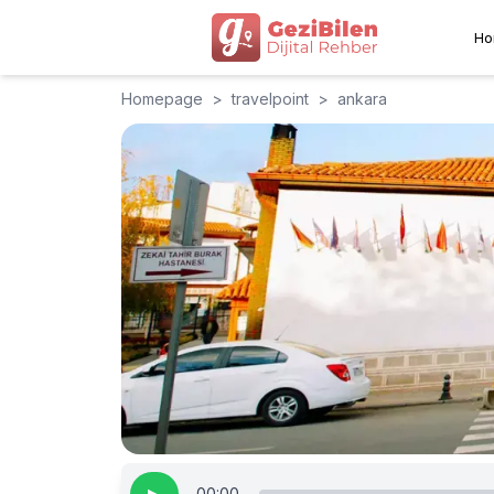
Ho
Homepage
>
travelpoint
>
ankara
00:00