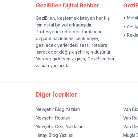
GeziBilen Dijital Rehber
GeziB
• Mobi
GeziBilen, keşfetmek isteyen her kişi
için dijital bir yol arkadaşıdır.
• API İ
Profesyonel rehberler tarafından
• Rekl
özgüne hazırlanan içerikleriyle,
gezilecek yerlerdeki sessil rotalara
işaret eder değişik şehir için düşünür.
Nereye giderseniz gidin, GeziBilen her
zaman yanınızda.
Diğer İçerikler
Nevşehir
Blog Yazıları
Van
Blo
Nevşehir
Rotaları
Van
Rot
Nevşehir
Gezi Noktaları
Van
Gez
Hatay
Blog Yazıları
Muğla
B