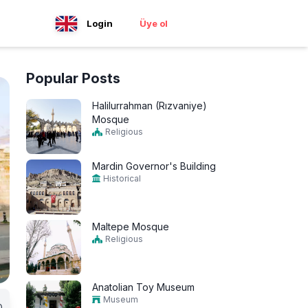
Login
Üye ol
Popular Posts
Halilurrahman (Rızvaniye)
Mosque
Religious
Mardin Governor's Building
Historical
Maltepe Mosque
Religious
Anatolian Toy Museum
Museum
0