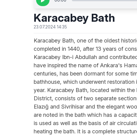
▶
Karacabey Bath
23.07.2024 14:35
Karacabey Bath, one of the oldest histor
completed in 1440, after 13 years of cons
Karacabey Ibn-i Abdullah and contributed
have inspired the name of Ankara's Hama
centuries, has been dormant for some time
bathhouse, which underwent restoration in
year. Karacabey Bath, located within th
District, consists of two separate sectio
Elazığ and Sivrihisar and the elegant wo
are noted in the bath which has a capac
is used as well as the basis of air circula
heating the bath. It is a complete struct