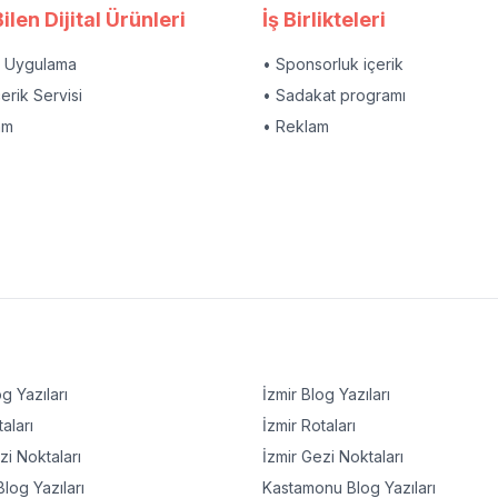
ilen Dijital Ürünleri
İş Birlikteleri
l Uygulama
• Sponsorluk içerik
çerik Servisi
• Sadakat programı
am
• Reklam
g Yazıları
İzmir
Blog Yazıları
aları
İzmir
Rotaları
i Noktaları
İzmir
Gezi Noktaları
log Yazıları
Kastamonu
Blog Yazıları