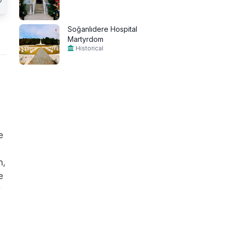
Soğanlıdere Hospital
Martyrdom
Historical
e
n,
e
y