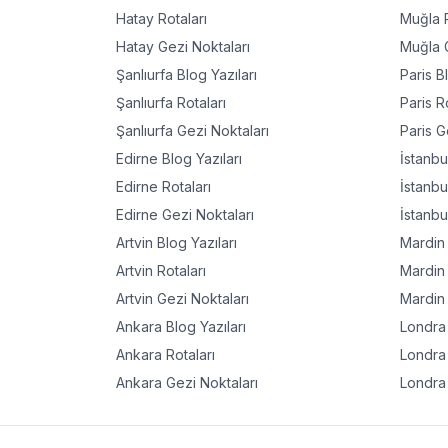
Hatay
Rotaları
Muğla
R
Hatay
Gezi Noktaları
Muğla
G
Şanlıurfa
Blog Yazıları
Paris
Bl
Şanlıurfa
Rotaları
Paris
Ro
Şanlıurfa
Gezi Noktaları
Paris
Ge
Edirne
Blog Yazıları
İstanbu
Edirne
Rotaları
İstanbu
Edirne
Gezi Noktaları
İstanbu
Artvin
Blog Yazıları
Mardin
Artvin
Rotaları
Mardin
Artvin
Gezi Noktaları
Mardin
Ankara
Blog Yazıları
Londra
Ankara
Rotaları
Londra
Ankara
Gezi Noktaları
Londra