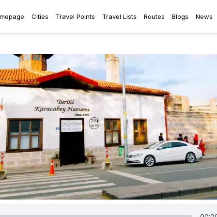
mepage
Cities
Travel Points
Travel Lists
Routes
Blogs
News
00:0