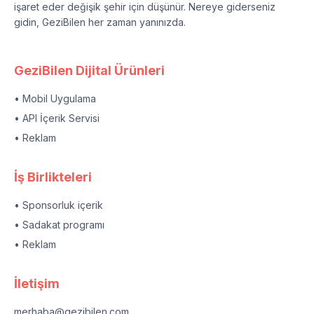
işaret eder değişik şehir için düşünür. Nereye giderseniz
gidin, GeziBilen her zaman yanınızda.
GeziBilen Dijital Ürünleri
• Mobil Uygulama
• API İçerik Servisi
• Reklam
İş Birlikteleri
• Sponsorluk içerik
• Sadakat programı
• Reklam
İletişim
merhaba@gezibilen.com