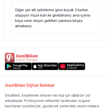
Diğer yer altı şehirlerine göre küçük 3 kattan
oluşuyor müze kart ile girebilirsiniz ama içerisi
baya serin oluyor gelirken yanınıza birşey
almalısınız.
GeziBilen Dijital Rehber
GeziBilen, keşfetmek isteyen her kişi için dijital bir yol
arkadaşıdır. Profesyonel rehberler tarafından özgüne
hazırlanan içerikleriyle, gezilecek yerlerdeki sessil rotalara