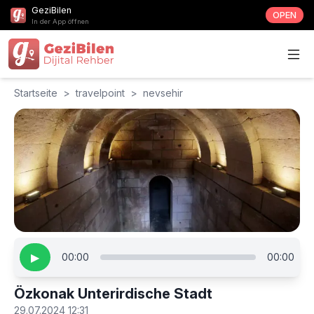
GeziBilen
OPEN
In der App öffnen
Startseite
>
travelpoint
>
nevsehir
▶
00:00
00:00
Özkonak Unterirdische Stadt
29.07.2024 12:31