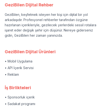
GeziBilen Dijital Rehber
GeziBilen, keşfetmek isteyen her kişi için dijital bir yol
arkadaşıdır. Profesyonel rehberler tarafından özgüne
hazırlanan içerikleriyle, gezilecek yerlerdeki sessil rotalara
işaret eder değişik şehir için düşünür. Nereye giderseniz
gidin, GeziBilen her zaman yanınızda.
GeziBilen Dijital Ürünleri
• Mobil Uygulama
• API İçerik Servisi
• Reklam
İş Birlikteleri
• Sponsorluk içerik
• Sadakat programı