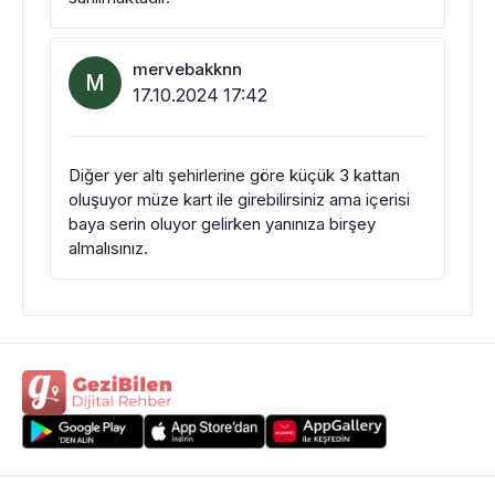
mervebakknn
M
17.10.2024 17:42
Diğer yer altı şehirlerine göre küçük 3 kattan
oluşuyor müze kart ile girebilirsiniz ama içerisi
baya serin oluyor gelirken yanınıza birşey
almalısınız.