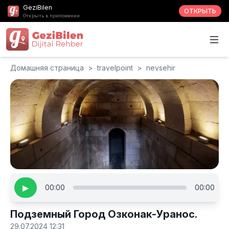
GeziBilen
ОТКРЫТЬ
Открыть в приложении
Домашняя страница
>
travelpoint
>
nevsehir
▶
00:00
00:00
Подземный Город Озконак-Уранос.
29.07.2024 12:31