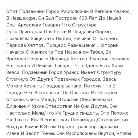
Этот Подземный Город Расположен В Регионе Аванос,
В Невшехире. Он Был Построен 400 Лет До Нашей
Эры. Археологи Говорят Что Структура
Туфа,Пригодная Для Резки И Придания Формы,
Позволяла Защищать Людей, Начиная С Позднего
Периода Хеттов. Процесс Размещения , Который
Начался С Княжеств Под Названием Табал, Во
Времена Позднего Периода Хеттов ,Распространился
На Персов И Римлян. Говорят Что Здесь Есть Храм
Зевса. Подземный Город Уранос Имеет Структуру,
Отличную От Других Подземных Городов. Здесь
Можно Хранить Продовольствие, Потому Что В
Городе Нет Влажности . Он Состоит Из Четырех
Этажей. Связь Между Этажами Обеспечивают
Длинные И Узкие Отверствия,Но Они Другие. Они
Настолько Малы,Что Их Трудно Увидеть, Это Похоже
На Шахты, Как В Египетских Пирамидах,Сохраняющих
Воздух. Камни В Этом Городе Транспортированы
Извне И Весят Тонны. Они Расположены Внутри, Чтобы