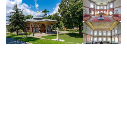
Dieser elegante Pavillon, eines der seltenen Bauwerke aus
der Zeit des Osmanischen Reiches, liegt an der Küste von
Hasköy, am ruhigen Wasser des Bosporus. Die Innenräume
des Pavillons sind voller Details, die die Kunst und
Architektur dieser Zeit widerspiegeln. Es versetzt
Besucher im wahrsten Sinne des Wortes in eine andere
Zeit, insbesondere mit seiner verspiegelten Halle, die ihm
seinen Namen verdankt, auffälligen Dekorationen und
exquisiter Handwerkskunst. Dieser historische Ort ist mit
seinem ruhigen Garten und der Aussicht auf den Bosporus
ideal für diejenigen, die einen ruhigen Urlaub verbringen
möchten.