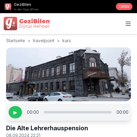
GeziBilen
OPEN
In der App öffnen
Startseite
>
travelpoint
>
kars
▶
00:00
00:00
Die Alte Lehrerhauspension
08.09.2024 22:21