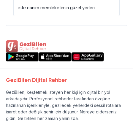
iste canım memleketimin güzel yerleri
GeziBilen Dijital Rehber
GeziBilen, keşfetmek isteyen her kişi için dijital bir yol
arkadaşıdır. Profesyonel rehberler tarafından özgüne
hazırlanan içerikleriyle, gezilecek yerlerdeki sessil rotalara
işaret eder değişik şehir için düşünür. Nereye giderseniz
gidin, GeziBilen her zaman yanınızda.