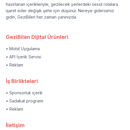
hazırlanan içerikleriyle, gezilecek yerlerdeki sessil rotalara
işaret eder değişik şehir için düşünür. Nereye giderseniz
gidin, GeziBilen her zaman yanınızda.
GeziBilen Dijital Ürünleri
• Mobil Uygulama
• API İçerik Servisi
• Reklam
İş Birlikteleri
• Sponsorluk içerik
• Sadakat programı
• Reklam
İletişim