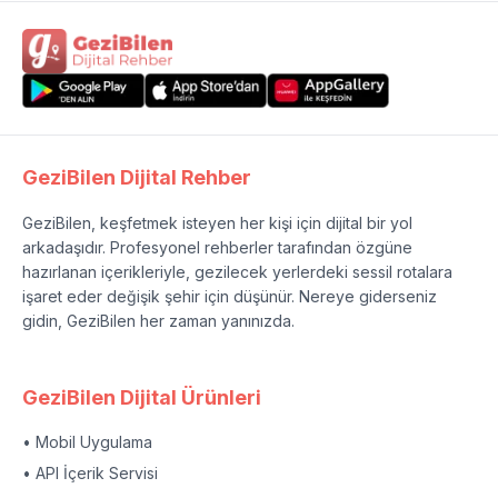
GeziBilen Dijital Rehber
GeziBilen, keşfetmek isteyen her kişi için dijital bir yol
arkadaşıdır. Profesyonel rehberler tarafından özgüne
hazırlanan içerikleriyle, gezilecek yerlerdeki sessil rotalara
işaret eder değişik şehir için düşünür. Nereye giderseniz
gidin, GeziBilen her zaman yanınızda.
GeziBilen Dijital Ürünleri
• Mobil Uygulama
• API İçerik Servisi