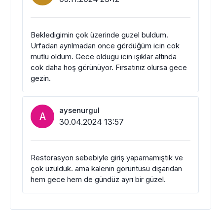
Bekledigimin çok üzerinde guzel buldum.
Urfadan ayrılmadan once gördüğüm icin cok
mutlu oldum. Gece oldugu icin ışıklar altında
cok daha hoş görünüyor. Fırsatınız olursa gece
gezin.
aysenurgul
A
30.04.2024 13:57
Restorasyon sebebiyle giriş yapamamıştık ve
çok üzüldük. ama kalenin görüntüsü dışarıdan
hem gece hem de gündüz ayrı bir güzel.