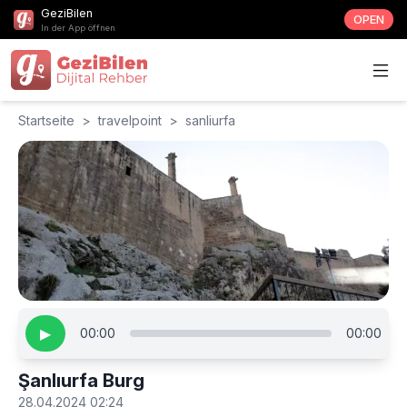
GeziBilen
OPEN
In der App öffnen
Startseite
>
travelpoint
>
sanliurfa
▶
00:00
00:00
Şanlıurfa Burg
28.04.2024 02:24