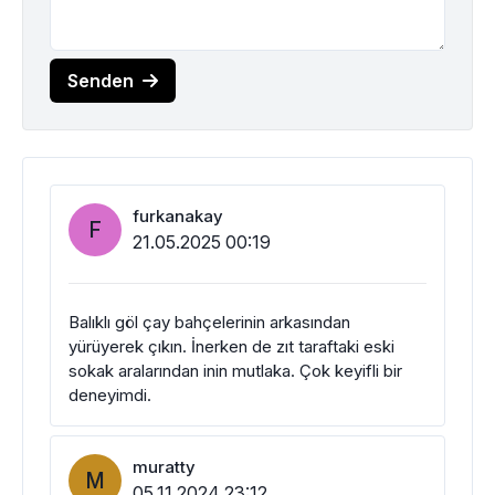
Senden
furkanakay
F
21.05.2025 00:19
Balıklı göl çay bahçelerinin arkasından
yürüyerek çıkın. İnerken de zıt taraftaki eski
sokak aralarından inin mutlaka. Çok keyifli bir
deneyimdi.
muratty
M
05.11.2024 23:12