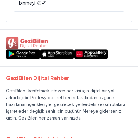
binmeyi 😊💕
GeziBilen Dijital Rehber
GeziBilen, keşfetmek isteyen her kişi için dijital bir yol
arkadaşıdır. Profesyonel rehberler tarafından özgüne
hazırlanan içerikleriyle, gezilecek yerlerdeki sessil rotalara
işaret eder değişik şehir için düşünür. Nereye giderseniz
gidin, GeziBilen her zaman yanınızda.