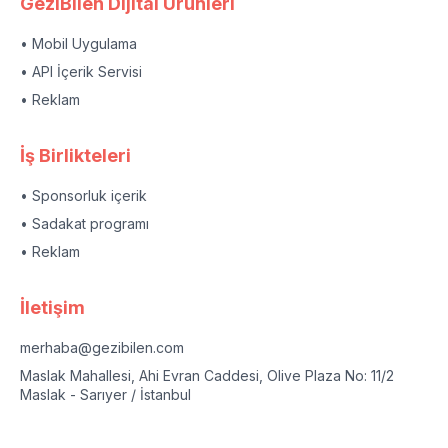
GeziBilen Dijital Ürünleri
• Mobil Uygulama
• API İçerik Servisi
• Reklam
İş Birlikteleri
• Sponsorluk içerik
• Sadakat programı
• Reklam
İletişim
merhaba@gezibilen.com
Maslak Mahallesi, Ahi Evran Caddesi, Olive Plaza No: 11/2
Maslak - Sarıyer / İstanbul