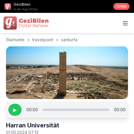
GeziBilen
OPEN
In der App öffnen
Startseite
>
travelpoint
>
sanliurfa
▶
00:00
00:00
Harran Universität
01.05.2024 07:12