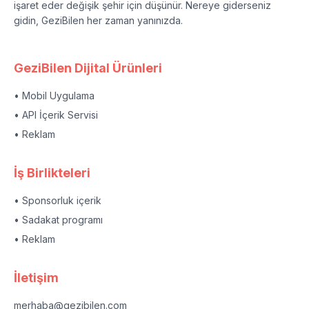
işaret eder değişik şehir için düşünür. Nereye giderseniz
gidin, GeziBilen her zaman yanınızda.
GeziBilen Dijital Ürünleri
• Mobil Uygulama
• API İçerik Servisi
• Reklam
İş Birlikteleri
• Sponsorluk içerik
• Sadakat programı
• Reklam
İletişim
merhaba@gezibilen.com