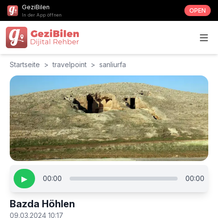
GeziBilen
OPEN
In der App öffnen
Startseite
>
travelpoint
>
sanliurfa
▶
00:00
00:00
Bazda Höhlen
09.03.2024 10:17