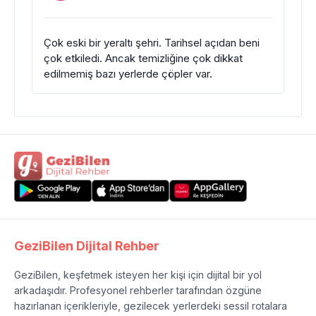
Çok eski bir yeraltı şehri. Tarihsel açıdan beni
çok etkiledi. Ancak temizliğine çok dikkat
edilmemiş bazı yerlerde çöpler var.
GeziBilen Dijital Rehber
GeziBilen, keşfetmek isteyen her kişi için dijital bir yol
arkadaşıdır. Profesyonel rehberler tarafından özgüne
hazırlanan içerikleriyle, gezilecek yerlerdeki sessil rotalara