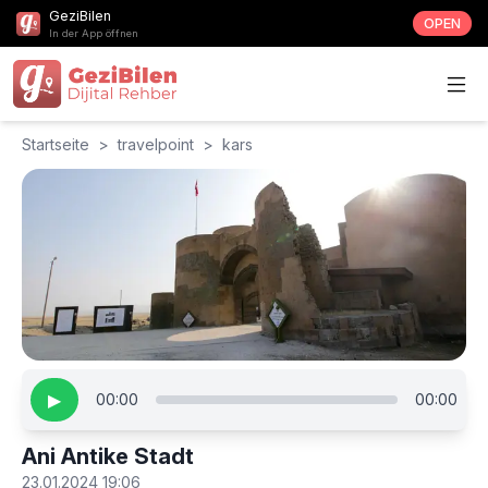
GeziBilen
OPEN
In der App öffnen
Startseite
>
travelpoint
>
kars
▶
00:00
00:00
Ani Antike Stadt
23.01.2024 19:06