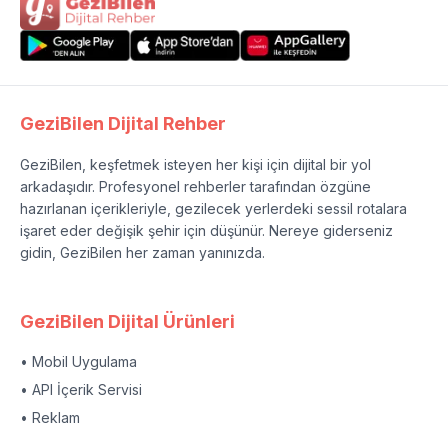
GeziBilen Dijital Rehber
GeziBilen, keşfetmek isteyen her kişi için dijital bir yol
arkadaşıdır. Profesyonel rehberler tarafından özgüne
hazırlanan içerikleriyle, gezilecek yerlerdeki sessil rotalara
işaret eder değişik şehir için düşünür. Nereye giderseniz
gidin, GeziBilen her zaman yanınızda.
GeziBilen Dijital Ürünleri
• Mobil Uygulama
• API İçerik Servisi
• Reklam