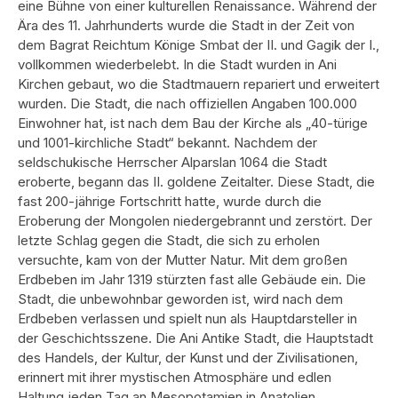
eine Bühne von einer kulturellen Renaissance. Während der
Ära des 11. Jahrhunderts wurde die Stadt in der Zeit von
dem Bagrat Reichtum Könige Smbat der II. und Gagik der I.,
vollkommen wiederbelebt. In die Stadt wurden in Ani
Kirchen gebaut, wo die Stadtmauern repariert und erweitert
wurden. Die Stadt, die nach offiziellen Angaben 100.000
Einwohner hat, ist nach dem Bau der Kirche als „40-türige
und 1001-kirchliche Stadt“ bekannt. Nachdem der
seldschukische Herrscher Alparslan 1064 die Stadt
eroberte, begann das II. goldene Zeitalter. Diese Stadt, die
fast 200-jährige Fortschritt hatte, wurde durch die
Eroberung der Mongolen niedergebrannt und zerstört. Der
letzte Schlag gegen die Stadt, die sich zu erholen
versuchte, kam von der Mutter Natur. Mit dem großen
Erdbeben im Jahr 1319 stürzten fast alle Gebäude ein. Die
Stadt, die unbewohnbar geworden ist, wird nach dem
Erdbeben verlassen und spielt nun als Hauptdarsteller in
der Geschichtsszene. Die Ani Antike Stadt, die Hauptstadt
des Handels, der Kultur, der Kunst und der Zivilisationen,
erinnert mit ihrer mystischen Atmosphäre und edlen
Haltung jeden Tag an Mesopotamien in Anatolien.