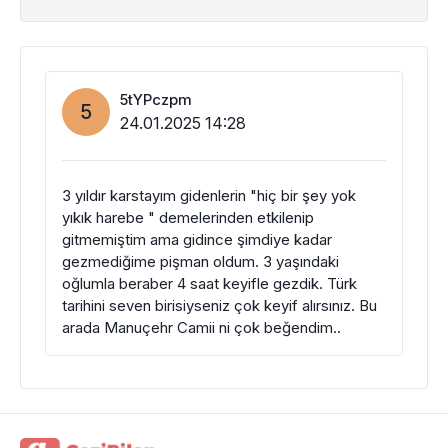
5tYPczpm
5
24.01.2025 14:28
3 yıldır karstayım gidenlerin "hiç bir şey yok
yıkık harebe " demelerinden etkilenip
gitmemiştim ama gidince şimdiye kadar
gezmediğime pişman oldum. 3 yaşındaki
oğlumla beraber 4 saat keyifle gezdik. Türk
tarihini seven birisiyseniz çok keyif alırsınız. Bu
arada Manuçehr Camii ni çok beğendim..