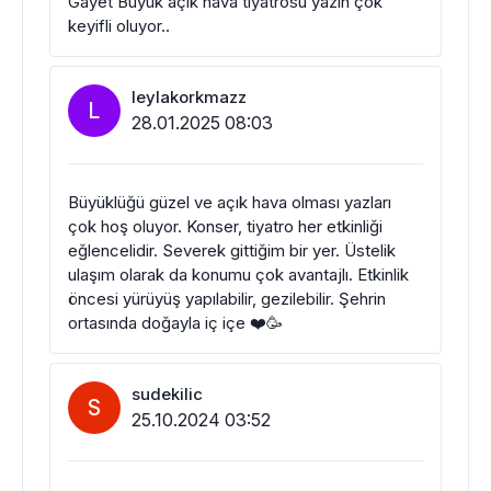
Gayet Büyük açık hava tiyatrosu yazın çok
keyifli oluyor..
leylakorkmazz
L
28.01.2025 08:03
Büyüklüğü güzel ve açık hava olması yazları
çok hoş oluyor. Konser, tiyatro her etkinliği
eğlencelidir. Severek gittiğim bir yer. Üstelik
ulaşım olarak da konumu çok avantajlı. Etkinlik
öncesi yürüyüş yapılabilir, gezilebilir. Şehrin
ortasında doğayla iç içe ❤️🥳
sudekilic
S
25.10.2024 03:52