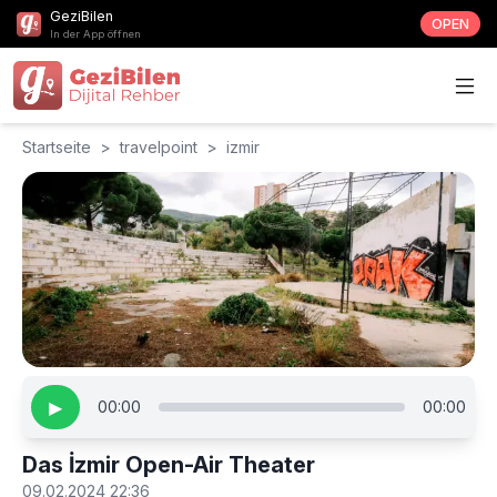
GeziBilen
OPEN
In der App öffnen
Startseite
>
travelpoint
>
izmir
▶
00:00
00:00
Das İzmir Open-Air Theater
09.02.2024 22:36