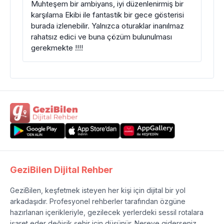
Muhteşem bir ambiyans, iyi düzenlenirmiş bir
karşılama Ekibi ile fantastik bir gece gösterisi
burada izlenebilir. Yalnızca oturaklar inanılmaz
rahatsız edici ve buna çözüm bulunulması
gerekmekte !!!!
GeziBilen Dijital Rehber
GeziBilen, keşfetmek isteyen her kişi için dijital bir yol
arkadaşıdır. Profesyonel rehberler tarafından özgüne
hazırlanan içerikleriyle, gezilecek yerlerdeki sessil rotalara
işaret eder değişik şehir için düşünür. Nereye giderseniz