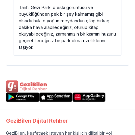
Tarihi Gezi Parkı o eski görüntüsü ve
büyüklüğünden pek bir şey kalmamış gibi
olsada hala o yoğun meydandan çıkıp birkaç
dakika hava alabileceğiniz, oturup kitap
okuyabileceğiniz, zamanınızın bir kısmını huzurlu
geçirebileceğiniz bir park olma özelliklerini
taşıyor.
GeziBilen Dijital Rehber
GeziBilen, keşfetmek isteyen her kişi için dijital bir yol