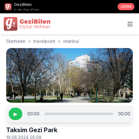
GeziBilen
OPEN
In der App öffnen
Startseite
>
travelpoint
>
istanbul
▶
00:00
00:00
Taksim Gezi Park
19.08.2024 05:09