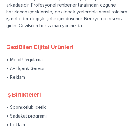
arkadaşıdır. Profesyonel rehberler tarafından özgüne
hazırlanan içerikleriyle, gezilecek yerlerdeki sessil rotalara
işaret eder değişik şehir için düşünür. Nereye giderseniz
gidin, GeziBilen her zaman yanınızda.
GeziBilen Dijital Ürünleri
• Mobil Uygulama
• API İçerik Servisi
• Reklam
İş Birlikteleri
• Sponsorluk içerik
• Sadakat programı
• Reklam