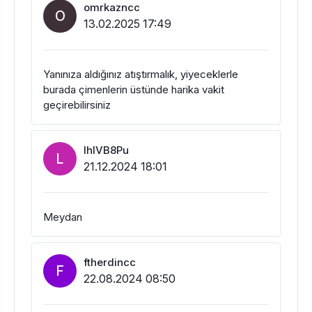
omrkazncc
O
13.02.2025 17:49
Yanınıza aldığınız atıştırmalık, yiyeceklerle
burada çimenlerin üstünde harika vakit
geçirebilirsiniz
lhlVB8Pu
L
21.12.2024 18:01
Meydan
ftherdincc
F
22.08.2024 08:50