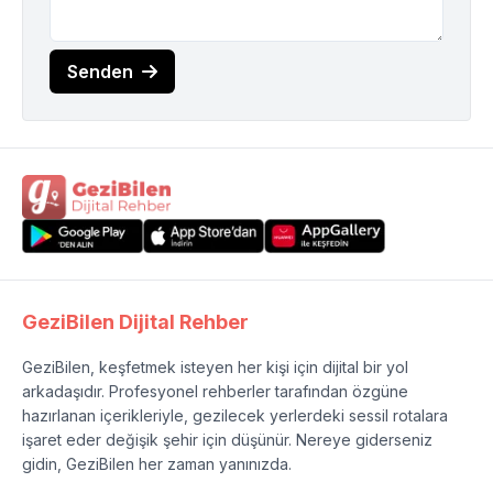
Senden
GeziBilen Dijital Rehber
GeziBilen, keşfetmek isteyen her kişi için dijital bir yol
arkadaşıdır. Profesyonel rehberler tarafından özgüne
hazırlanan içerikleriyle, gezilecek yerlerdeki sessil rotalara
işaret eder değişik şehir için düşünür. Nereye giderseniz
gidin, GeziBilen her zaman yanınızda.