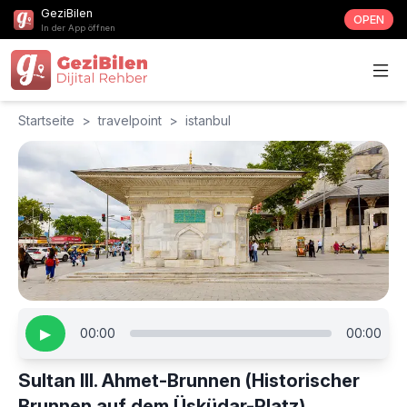
GeziBilen
OPEN
In der App öffnen
Startseite
>
travelpoint
>
istanbul
▶
00:00
00:00
Sultan III. Ahmet-Brunnen (Historischer
Brunnen auf dem Üsküdar-Platz)