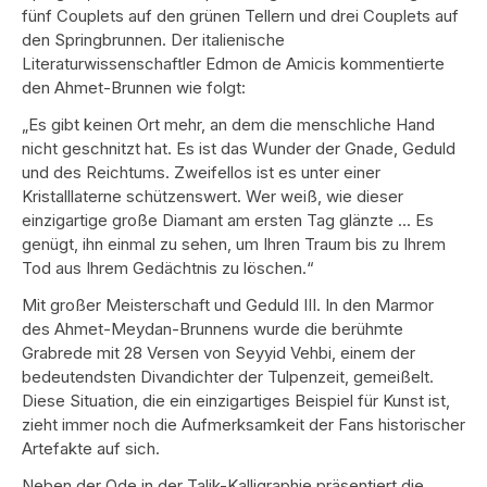
fünf Couplets auf den grünen Tellern und drei Couplets auf
den Springbrunnen. Der italienische
Literaturwissenschaftler Edmon de Amicis kommentierte
den Ahmet-Brunnen wie folgt:
„Es gibt keinen Ort mehr, an dem die menschliche Hand
nicht geschnitzt hat. Es ist das Wunder der Gnade, Geduld
und des Reichtums. Zweifellos ist es unter einer
Kristalllaterne schützenswert. Wer weiß, wie dieser
einzigartige große Diamant am ersten Tag glänzte ... Es
genügt, ihn einmal zu sehen, um Ihren Traum bis zu Ihrem
Tod aus Ihrem Gedächtnis zu löschen.“
Mit großer Meisterschaft und Geduld III. In den Marmor
des Ahmet-Meydan-Brunnens wurde die berühmte
Grabrede mit 28 Versen von Seyyid Vehbi, einem der
bedeutendsten Divandichter der Tulpenzeit, gemeißelt.
Diese Situation, die ein einzigartiges Beispiel für Kunst ist,
zieht immer noch die Aufmerksamkeit der Fans historischer
Artefakte auf sich.
Neben der Ode in der Talik-Kalligraphie präsentiert die