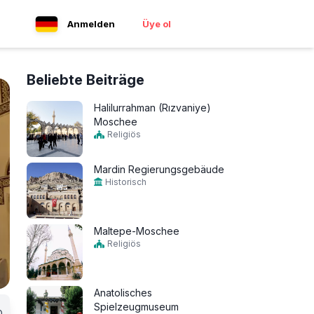
Anmelden
Üye ol
Beliebte Beiträge
Halilurrahman (Rızvaniye)
Moschee
Religiös
Mardin Regierungsgebäude
Historisch
Maltepe-Moschee
Religiös
Anatolisches
Spielzeugmuseum
0