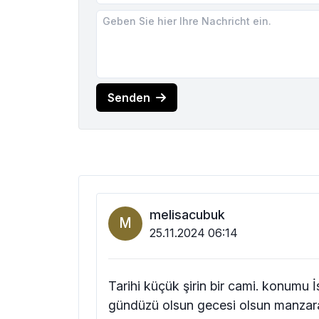
Senden
melisacubuk
M
25.11.2024 06:14
Tarihi küçük şirin bir cami. konumu İ
gündüzü olsun gecesi olsun manzara