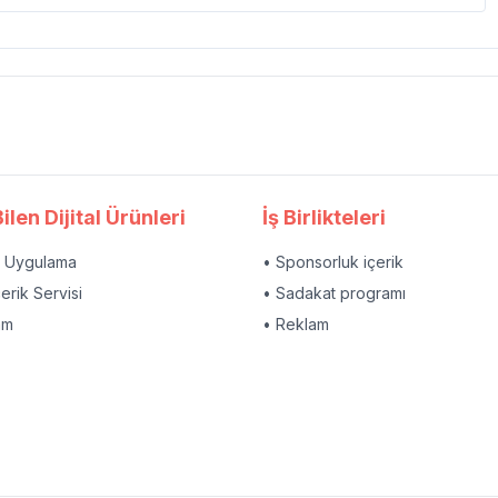
ilen Dijital Ürünleri
İş Birlikteleri
l Uygulama
• Sponsorluk içerik
çerik Servisi
• Sadakat programı
am
• Reklam