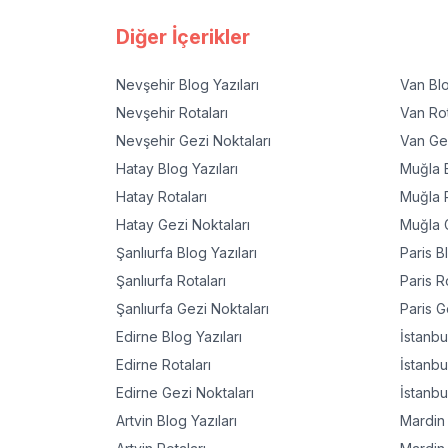
Diğer İçerikler
Nevşehir
Blog Yazıları
Van
Blo
Nevşehir
Rotaları
Van
Rot
Nevşehir
Gezi Noktaları
Van
Gez
Hatay
Blog Yazıları
Muğla
B
Hatay
Rotaları
Muğla
R
Hatay
Gezi Noktaları
Muğla
G
Şanlıurfa
Blog Yazıları
Paris
Bl
Şanlıurfa
Rotaları
Paris
Ro
Şanlıurfa
Gezi Noktaları
Paris
Ge
Edirne
Blog Yazıları
İstanbu
Edirne
Rotaları
İstanbu
Edirne
Gezi Noktaları
İstanbu
Artvin
Blog Yazıları
Mardin