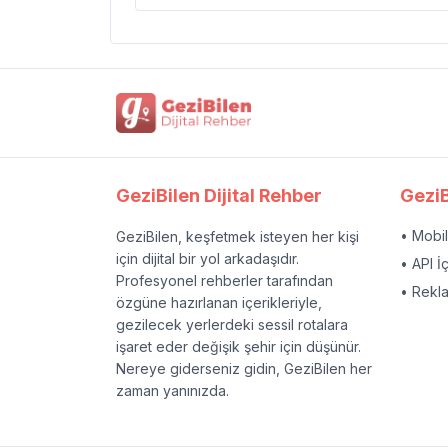
GeziBilen Dijital Rehber
GeziB
• Mobi
GeziBilen, keşfetmek isteyen her kişi
için dijital bir yol arkadaşıdır.
• API İ
Profesyonel rehberler tarafından
• Rekl
özgüne hazırlanan içerikleriyle,
gezilecek yerlerdeki sessil rotalara
işaret eder değişik şehir için düşünür.
Nereye giderseniz gidin, GeziBilen her
zaman yanınızda.