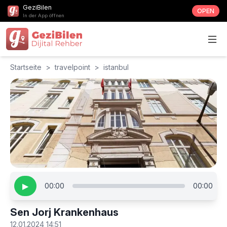
GeziBilen
OPEN
In der App öffnen
Startseite
>
travelpoint
>
istanbul
▶
00:00
00:00
Sen Jorj Krankenhaus
12.01.2024 14:51