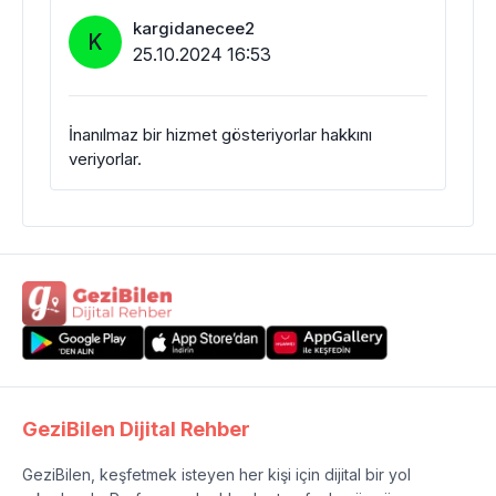
kargidanecee2
K
25.10.2024 16:53
İnanılmaz bir hizmet gösteriyorlar hakkını
veriyorlar.
GeziBilen Dijital Rehber
GeziBilen, keşfetmek isteyen her kişi için dijital bir yol