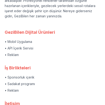
arkadaşıdır. Profesyonel rehberler tarafından özgüne
hazırlanan içerikleriyle, gezilecek yerlerdeki sessil rotalara
işaret eder değişik şehir için düşünür. Nereye giderseniz
gidin, GeziBilen her zaman yanınızda.
GeziBilen Dijital Ürünleri
• Mobil Uygulama
• API İçerik Servisi
• Reklam
İş Birlikteleri
• Sponsorluk içerik
• Sadakat programı
• Reklam
İletişim