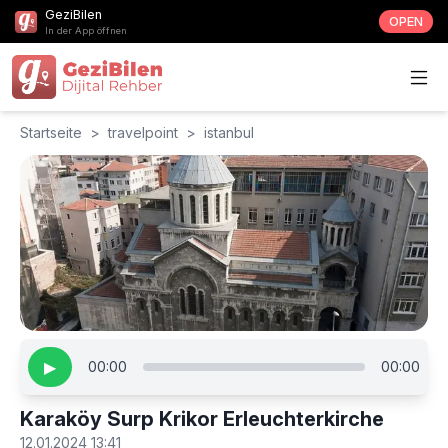
GeziBilen
OPEN
In der App öffnen
Startseite
>
travelpoint
>
istanbul
▶
00:00
00:00
Karaköy Surp Krikor Erleuchterkirche
12.01.2024 13:41