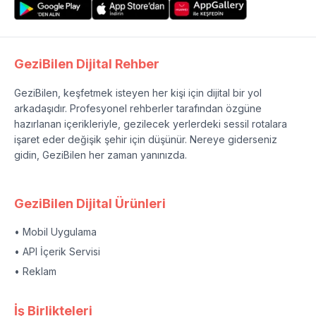
GeziBilen Dijital Rehber
GeziBilen, keşfetmek isteyen her kişi için dijital bir yol
arkadaşıdır. Profesyonel rehberler tarafından özgüne
hazırlanan içerikleriyle, gezilecek yerlerdeki sessil rotalara
işaret eder değişik şehir için düşünür. Nereye giderseniz
gidin, GeziBilen her zaman yanınızda.
GeziBilen Dijital Ürünleri
• Mobil Uygulama
• API İçerik Servisi
• Reklam
İş Birlikteleri