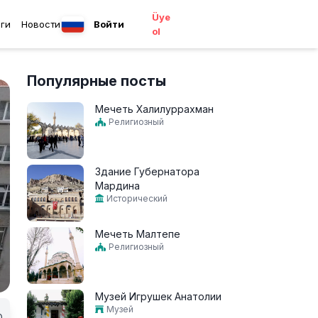
Üye
ги
Новости
Войти
ol
Популярные посты
Мечеть Халилуррахман
Религиозный
Здание Губернатора
Мардина
Исторический
Мечеть Малтепе
Религиозный
Музей Игрушек Анатолии
Музей
0