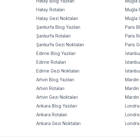
Hatay
Blog Yazıları
Muğla
B
Hatay
Rotaları
Muğla
R
Hatay
Gezi Noktaları
Muğla
G
Şanlıurfa
Blog Yazıları
Paris
Bl
Şanlıurfa
Rotaları
Paris
Ro
Şanlıurfa
Gezi Noktaları
Paris
Ge
Edirne
Blog Yazıları
İstanbu
Edirne
Rotaları
İstanbu
Edirne
Gezi Noktaları
İstanbu
Artvin
Blog Yazıları
Mardin
Artvin
Rotaları
Mardin
Artvin
Gezi Noktaları
Mardin
Ankara
Blog Yazıları
Londra
Ankara
Rotaları
Londra
Ankara
Gezi Noktaları
Londra