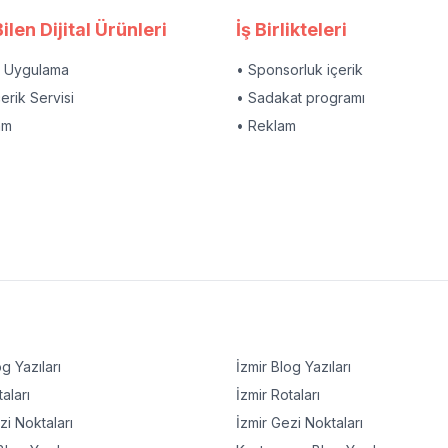
ilen Dijital Ürünleri
İş Birlikteleri
l Uygulama
• Sponsorluk içerik
çerik Servisi
• Sadakat programı
am
• Reklam
g Yazıları
İzmir
Blog Yazıları
aları
İzmir
Rotaları
i Noktaları
İzmir
Gezi Noktaları