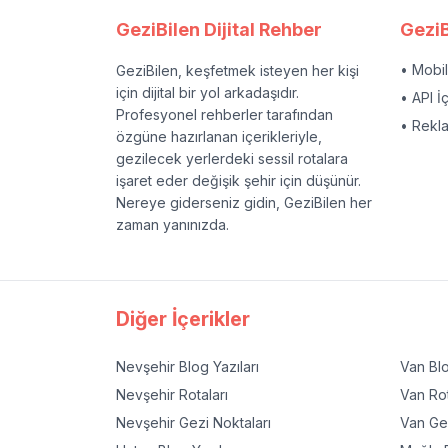
GeziBilen Dijital Rehber
GeziB
• Mobi
GeziBilen, keşfetmek isteyen her kişi
için dijital bir yol arkadaşıdır.
• API İ
Profesyonel rehberler tarafından
• Rekl
özgüne hazırlanan içerikleriyle,
gezilecek yerlerdeki sessil rotalara
işaret eder değişik şehir için düşünür.
Nereye giderseniz gidin, GeziBilen her
zaman yanınızda.
Diğer İçerikler
Nevşehir
Blog Yazıları
Van
Blo
Nevşehir
Rotaları
Van
Rot
Nevşehir
Gezi Noktaları
Van
Gez