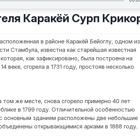
теля Каракёй Сурп Крико
асположенная в районе Каракёй Бейоглу, одном из
сти Стамбула, известна как старейшая известная
 которая, как зафиксировано, была построена на
4 веке, сгорела в 1731 году, простояв несколько
а том же месте, снова сгорело примерно 40 лет
облике в 1799 году. Отличительной особенностью
е с основным зданием расположены две небольшие
 объединены открывающимися арками в 1888 году.