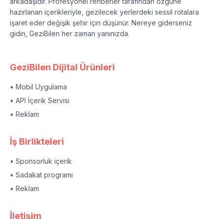
arkadaşıdır. Profesyonel rehberler tarafından özgüne
hazırlanan içerikleriyle, gezilecek yerlerdeki sessil rotalara
işaret eder değişik şehir için düşünür. Nereye giderseniz
gidin, GeziBilen her zaman yanınızda.
GeziBilen Dijital Ürünleri
• Mobil Uygulama
• API İçerik Servisi
• Reklam
İş Birlikteleri
• Sponsorluk içerik
• Sadakat programı
• Reklam
İletişim