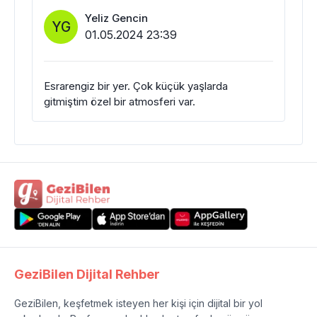
Yeliz Gencin
YG
01.05.2024 23:39
Esrarengiz bir yer. Çok küçük yaşlarda
gitmiştim özel bir atmosferi var.
GeziBilen Dijital Rehber
GeziBilen, keşfetmek isteyen her kişi için dijital bir yol