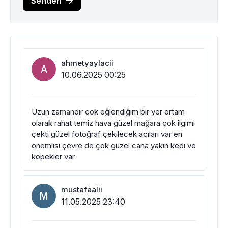
Senden
ahmetyaylacii
A
10.06.2025 00:25
Uzun zamandır çok eğlendiğim bir yer ortam
olarak rahat temiz hava güzel mağara çok ilgimi
çekti güzel fotoğraf çekilecek açıları var en
önemlisi çevre de çok güzel cana yakın kedi ve
köpekler var
mustafaalii
M
11.05.2025 23:40