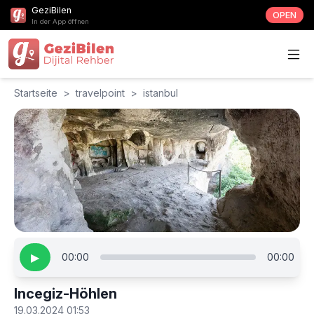
GeziBilen
OPEN
In der App öffnen
Startseite
>
travelpoint
>
istanbul
▶
00:00
00:00
Incegiz-Höhlen
19.03.2024 01:53