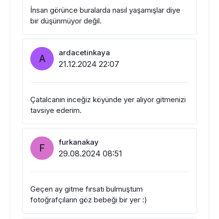
İnsan görünce buralarda nasıl yaşamışlar diye
bir düşünmüyor değil.
ardacetinkaya
A
21.12.2024 22:07
Çatalcanın inceğiz köyünde yer alıyor gitmenizi
tavsiye ederim.
furkanakay
F
29.08.2024 08:51
Geçen ay gitme fırsatı bulmuştum
fotoğrafçıların göz bebeği bir yer :)