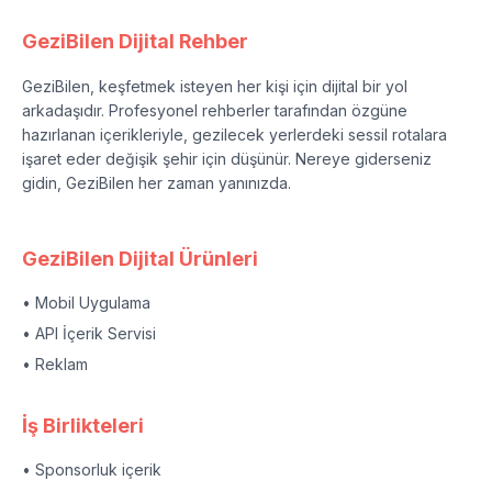
GeziBilen Dijital Rehber
GeziBilen, keşfetmek isteyen her kişi için dijital bir yol
arkadaşıdır. Profesyonel rehberler tarafından özgüne
hazırlanan içerikleriyle, gezilecek yerlerdeki sessil rotalara
işaret eder değişik şehir için düşünür. Nereye giderseniz
gidin, GeziBilen her zaman yanınızda.
GeziBilen Dijital Ürünleri
• Mobil Uygulama
• API İçerik Servisi
• Reklam
İş Birlikteleri
• Sponsorluk içerik