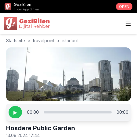
GeziBilen
OPEN
In der App öffnen
Startseite
>
travelpoint
>
istanbul
▶
00:00
00:00
Hosdere Public Garden
13.09.2024 17:44