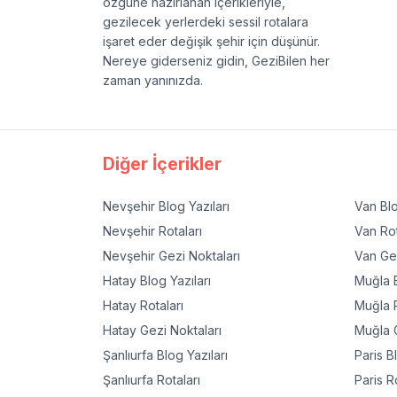
özgüne hazırlanan içerikleriyle,
gezilecek yerlerdeki sessil rotalara
işaret eder değişik şehir için düşünür.
Nereye giderseniz gidin, GeziBilen her
zaman yanınızda.
Diğer İçerikler
Nevşehir
Blog Yazıları
Van
Blo
Nevşehir
Rotaları
Van
Rot
Nevşehir
Gezi Noktaları
Van
Gez
Hatay
Blog Yazıları
Muğla
B
Hatay
Rotaları
Muğla
R
Hatay
Gezi Noktaları
Muğla
G
Şanlıurfa
Blog Yazıları
Paris
Bl
Şanlıurfa
Rotaları
Paris
Ro