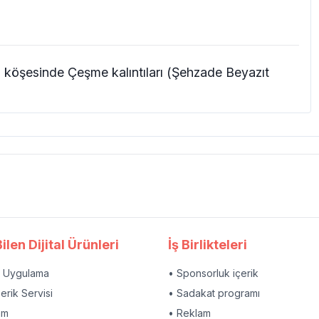
köşesinde Çeşme kalıntıları (Şehzade Beyazıt
ilen Dijital Ürünleri
İş Birlikteleri
l Uygulama
• Sponsorluk içerik
çerik Servisi
• Sadakat programı
am
• Reklam