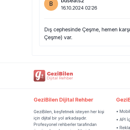
buseats2
B
16.10.2024 02:26
Dış cephesinde Çeşme, hemen karşı 
Çeşme) var.
GeziBilen Dijital Rehber
GeziB
• Mobi
GeziBilen, keşfetmek isteyen her kişi
için dijital bir yol arkadaşıdır.
• API İ
Profesyonel rehberler tarafından
• Rekl