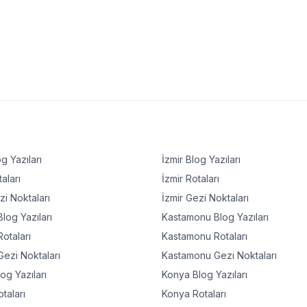
g Yazıları
İzmir
Blog Yazıları
aları
İzmir
Rotaları
i Noktaları
İzmir
Gezi Noktaları
log Yazıları
Kastamonu
Blog Yazıları
otaları
Kastamonu
Rotaları
ezi Noktaları
Kastamonu
Gezi Noktaları
og Yazıları
Konya
Blog Yazıları
taları
Konya
Rotaları