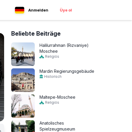
Anmelden
Üye ol
Beliebte Beiträge
Halilurrahman (Rızvaniye)
Moschee
Religiös
Mardin Regierungsgebäude
Historisch
Maltepe-Moschee
Religiös
Anatolisches
Spielzeugmuseum
0