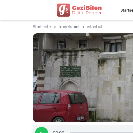
Startse
Startseite
>
travelpoint
>
istanbul
00:00