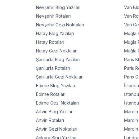
Nevşehir
Blog Yazıları
Van
Blo
Nevşehir
Rotaları
Van
Rot
Nevşehir
Gezi Noktaları
Van
Gez
Hatay
Blog Yazıları
Muğla
B
Hatay
Rotaları
Muğla
R
Hatay
Gezi Noktaları
Muğla
G
Şanlıurfa
Blog Yazıları
Paris
Bl
Şanlıurfa
Rotaları
Paris
Ro
Şanlıurfa
Gezi Noktaları
Paris
Ge
Edirne
Blog Yazıları
İstanbu
Edirne
Rotaları
İstanbu
Edirne
Gezi Noktaları
İstanbu
Artvin
Blog Yazıları
Mardin
Artvin
Rotaları
Mardin
Artvin
Gezi Noktaları
Mardin
Ankara
Blog Yazıları
Londra