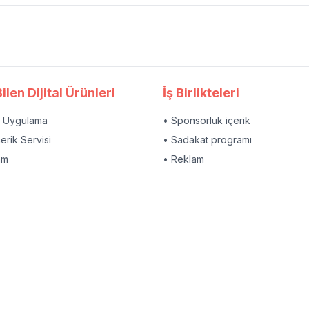
ilen Dijital Ürünleri
İş Birlikteleri
l Uygulama
• Sponsorluk içerik
çerik Servisi
• Sadakat programı
am
• Reklam