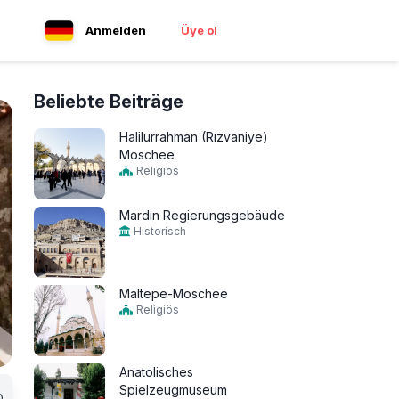
Anmelden
Üye ol
Beliebte Beiträge
Halilurrahman (Rızvaniye)
Moschee
Religiös
Mardin Regierungsgebäude
Historisch
Maltepe-Moschee
Religiös
Anatolisches
Spielzeugmuseum
0