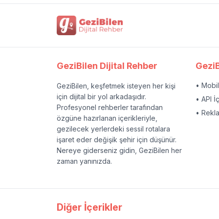
GeziBilen Dijital Rehber
GeziB
• Mobi
GeziBilen, keşfetmek isteyen her kişi
için dijital bir yol arkadaşıdır.
• API İ
Profesyonel rehberler tarafından
• Rekl
özgüne hazırlanan içerikleriyle,
gezilecek yerlerdeki sessil rotalara
işaret eder değişik şehir için düşünür.
Nereye giderseniz gidin, GeziBilen her
zaman yanınızda.
Diğer İçerikler