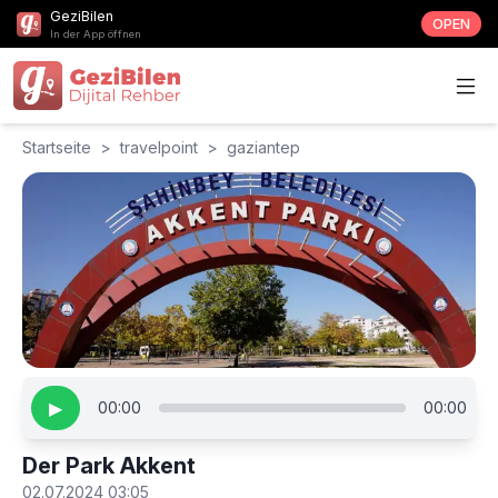
GeziBilen
OPEN
In der App öffnen
Startseite
>
travelpoint
>
gaziantep
▶
00:00
00:00
Der Park Akkent
02.07.2024 03:05