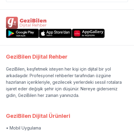
GeziBilen Dijital Rehber
GeziBilen, keşfetmek isteyen her kişi için dijital bir yol
arkadaşıdır. Profesyonel rehberler tarafından özgüne
hazırlanan içerikleriyle, gezilecek yerlerdeki sessil rotalara
işaret eder değişik şehir için düşünür. Nereye giderseniz
gidin, GeziBilen her zaman yanınızda.
GeziBilen Dijital Ürünleri
• Mobil Uygulama