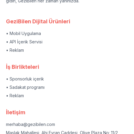
gidin, GeziBilen her zaman yanınızda.
GeziBilen Dijital Ürünleri
• Mobil Uygulama
• API İçerik Servisi
• Reklam
İş Birlikteleri
• Sponsorluk içerik
• Sadakat programı
• Reklam
İletişim
merhaba@gezibilen.com
Maslak Mahallesi, Ahi Evran Caddesi, Olive Plaza No: 11/2