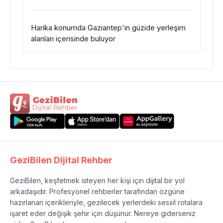
Harika konumda Gaziantep'in güzide yerleşim
alanları içerisinde buluyor
GeziBilen Dijital Rehber
GeziBilen, keşfetmek isteyen her kişi için dijital bir yol
arkadaşıdır. Profesyonel rehberler tarafından özgüne
hazırlanan içerikleriyle, gezilecek yerlerdeki sessil rotalara
işaret eder değişik şehir için düşünür. Nereye giderseniz