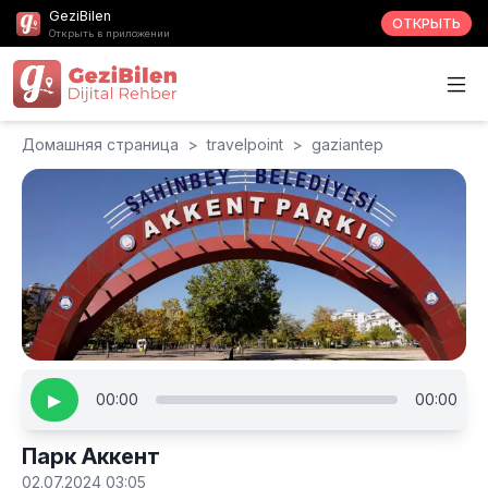
GeziBilen
ОТКРЫТЬ
Открыть в приложении
Домашняя страница
>
travelpoint
>
gaziantep
▶
00:00
00:00
Парк Аккент
02.07.2024 03:05