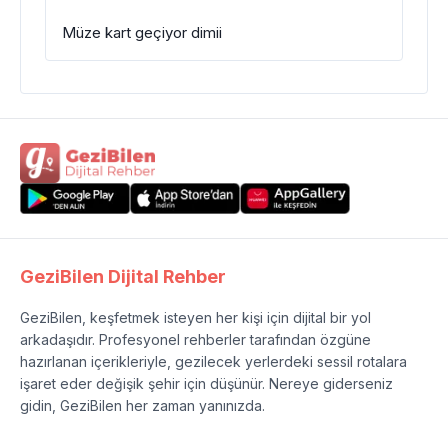
Müze kart geçiyor dimii
GeziBilen Dijital Rehber
GeziBilen, keşfetmek isteyen her kişi için dijital bir yol
arkadaşıdır. Profesyonel rehberler tarafından özgüne
hazırlanan içerikleriyle, gezilecek yerlerdeki sessil rotalara
işaret eder değişik şehir için düşünür. Nereye giderseniz
gidin, GeziBilen her zaman yanınızda.