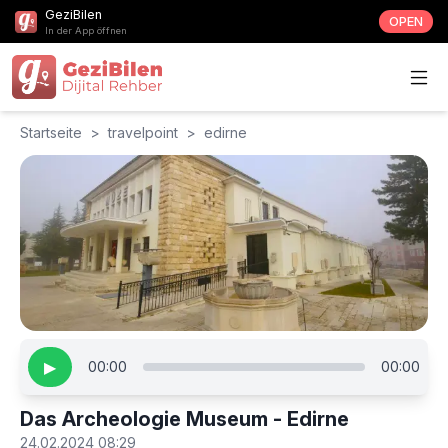
GeziBilen
OPEN
In der App öffnen
Startseite
>
travelpoint
>
edirne
▶
00:00
00:00
Das Archeologie Museum - Edirne
24.02.2024 08:29