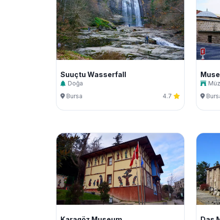
Suuçtu Wasserfall
Doğa
Mü
Bursa
4.7
Burs
Karagöz Museum