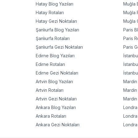
Hatay
Blog Yazıları
Muğla
B
Hatay
Rotaları
Muğla
R
Hatay
Gezi Noktaları
Muğla
G
Şanlıurfa
Blog Yazıları
Paris
Bl
Şanlıurfa
Rotaları
Paris
Ro
Şanlıurfa
Gezi Noktaları
Paris
Ge
Edirne
Blog Yazıları
İstanbu
Edirne
Rotaları
İstanbu
Edirne
Gezi Noktaları
İstanbu
Artvin
Blog Yazıları
Mardin
Artvin
Rotaları
Mardin
Artvin
Gezi Noktaları
Mardin
Ankara
Blog Yazıları
Londra
Ankara
Rotaları
Londra
Ankara
Gezi Noktaları
Londra