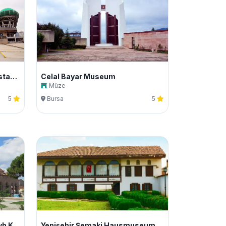
Das Stadion der Bursa Großstadtgemeinde
Celal Bayar Museum
Müze
5
Bursa
5
Moschee und Grab vom Sheyh Kutbuddin
Yenişehir Şemaki Hausmuseum