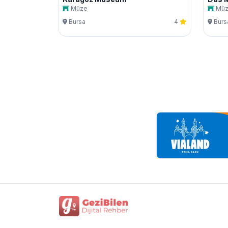
Müze
Mü
Bursa
4
Burs