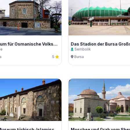
Museum für Osmanische Volkskleidung- und Schmuck
ze
Sembolik
a
5
Bursa
Das Museum türkisch-Islamischer Werke (Yesil Medresse)