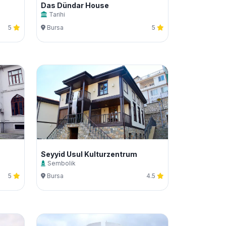
Das Dündar House
Tarihi
5
Bursa
5
Seyyid Usul Kulturzentrum
Sembolik
5
Bursa
4.5