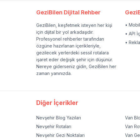
GeziBilen Dijital Rehber
GeziB
• Mobi
GeziBilen, keşfetmek isteyen her kişi
için dijital bir yol arkadaşıdır.
• API İ
Profesyonel rehberler tarafından
• Rekl
özgüne hazırlanan içerikleriyle,
gezilecek yerlerdeki sessil rotalara
işaret eder değişik şehir için düşünür.
Nereye giderseniz gidin, GeziBilen her
zaman yanınızda.
Diğer İçerikler
Nevşehir
Blog Yazıları
Van
Blo
Nevşehir
Rotaları
Van
Rot
Nevşehir
Gezi Noktaları
Van
Gez