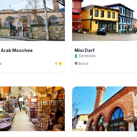
a Arab Moschee
Misi Dorf
i
Sembolik
a
4
Bursa