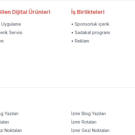
ilen Dijital Ürünleri
İş Birlikteleri
l Uygulama
• Sponsorluk içerik
çerik Servisi
• Sadakat programı
am
• Reklam
g Yazıları
İzmir
Blog Yazıları
aları
İzmir
Rotaları
i Noktaları
İzmir
Gezi Noktaları