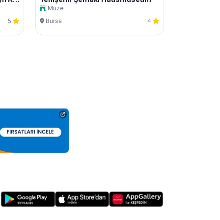
Müze
5
Bursa
4