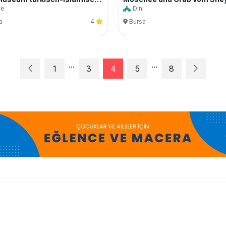
ze
Dini
a
4
Bursa
...
...
1
3
4
5
8