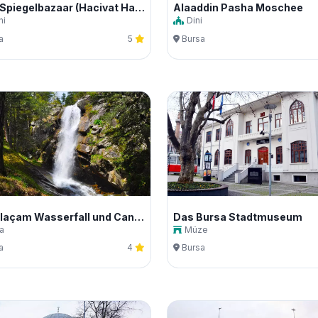
Alter Spiegelbazaar (Hacivat Handwerke)
Alaaddin Pasha Moschee
hi
Dini
a
5
Bursa
Der Alaçam Wasserfall und Canyon
Das Bursa Stadtmuseum
a
Müze
a
4
Bursa