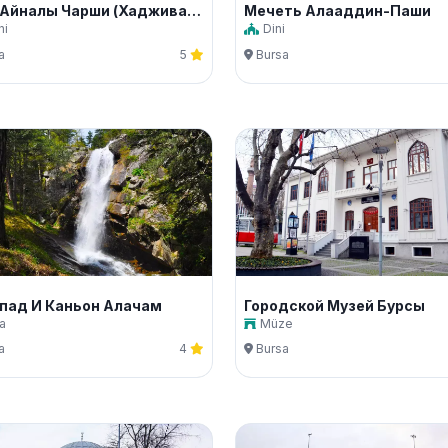
Эски Айналы Чарши (Хадживат Эль Санатлары)
Мечеть Алааддин-Паши
hi
Dini
a
5
Bursa
пад И Каньон Алачам
Городской Музей Бурсы
a
Müze
a
4
Bursa