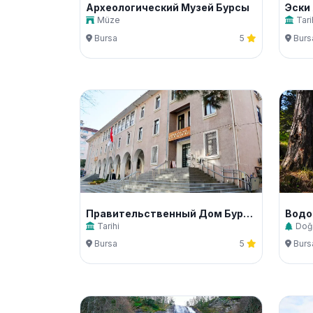
Археологический Музей Бурсы
Müze
Tari
Bursa
5
Burs
Правительственный Дом Бурсы
Водо
Tarihi
Doğ
Bursa
5
Burs