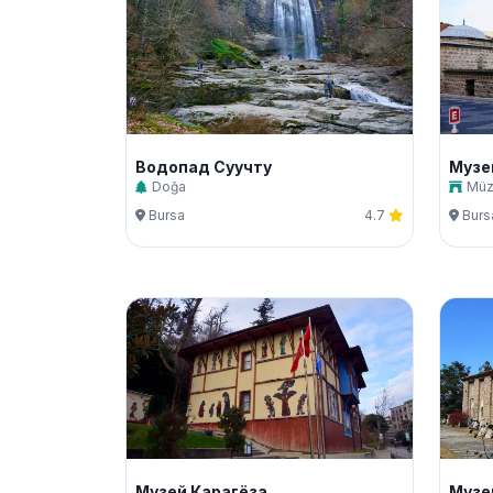
Водопад Суучту
Doğa
Mü
Bursa
4.7
Burs
Музей Карагёза