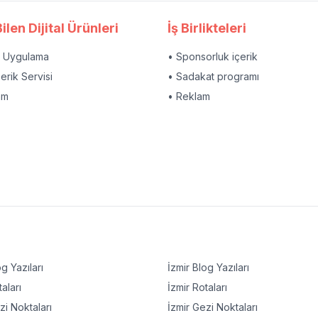
ilen Dijital Ürünleri
İş Birlikteleri
l Uygulama
• Sponsorluk içerik
çerik Servisi
• Sadakat programı
am
• Reklam
g Yazıları
İzmir
Blog Yazıları
aları
İzmir
Rotaları
i Noktaları
İzmir
Gezi Noktaları