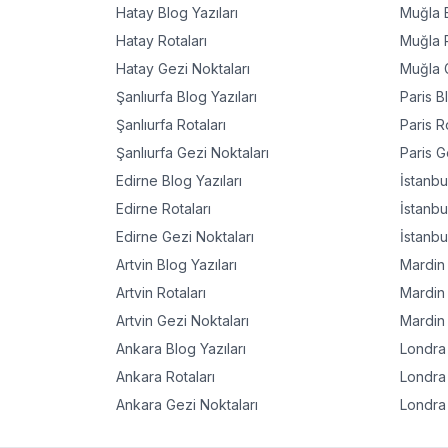
Hatay
Blog Yazıları
Muğla
B
Hatay
Rotaları
Muğla
R
Hatay
Gezi Noktaları
Muğla
G
Şanlıurfa
Blog Yazıları
Paris
Bl
Şanlıurfa
Rotaları
Paris
Ro
Şanlıurfa
Gezi Noktaları
Paris
Ge
Edirne
Blog Yazıları
İstanbu
Edirne
Rotaları
İstanbu
Edirne
Gezi Noktaları
İstanbu
Artvin
Blog Yazıları
Mardin
Artvin
Rotaları
Mardin
Artvin
Gezi Noktaları
Mardin
Ankara
Blog Yazıları
Londra
Ankara
Rotaları
Londra
Ankara
Gezi Noktaları
Londra