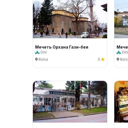
Мечеть Орхана Гази-бея
Мече
Dini
Din
Bursa
5
Burs