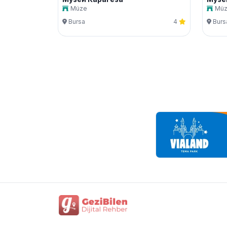
Müze
Mü
Bursa
4
Burs