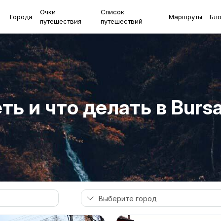
Очки
Список
Города
Маршруты
Бло
путешествия
путешествий
ь и что делать в Burs