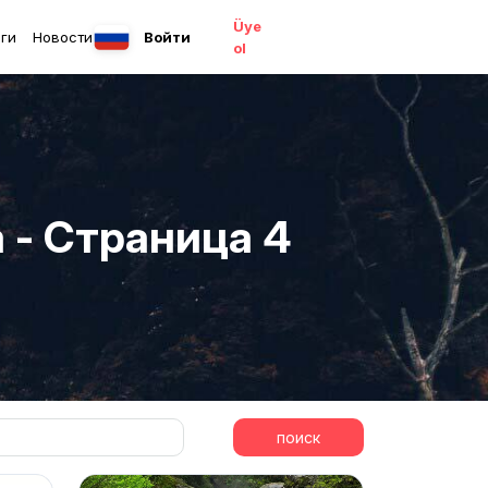
Üye
ги
Новости
Войти
ol
a - Страница 4
поиск