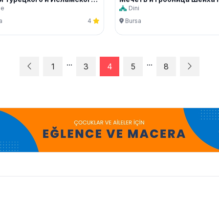
ze
Dini
a
4
Bursa
...
...
1
3
4
5
8