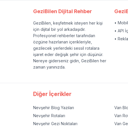
GeziBilen Dijital Rehber
GeziB
• Mobi
GeziBilen, keşfetmek isteyen her kişi
için dijital bir yol arkadaşıdır.
• API İ
Profesyonel rehberler tarafından
• Rekl
özgüne hazırlanan içerikleriyle,
gezilecek yerlerdeki sessil rotalara
işaret eder değişik şehir için düşünür.
Nereye giderseniz gidin, GeziBilen her
zaman yanınızda.
Diğer İçerikler
Nevşehir
Blog Yazıları
Van
Blo
Nevşehir
Rotaları
Van
Rot
Nevşehir
Gezi Noktaları
Van
Gez