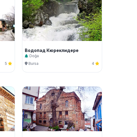
Водопад Кюреклидере
Doğa
5
Bursa
4