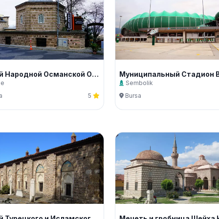
Музей Народной Османской Одежды И Ювелирных Изделий Имени
ze
Sembolik
a
5
Bursa
Музей Турецкого и Исламского Искусства (Йешил Медресе)