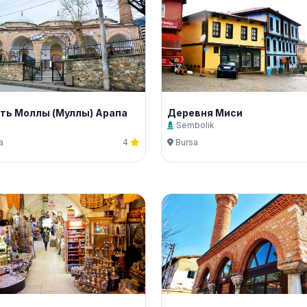
ть Моллы (Муллы) Арапа
Деревня Миси
i
Sembolik
a
4
Bursa