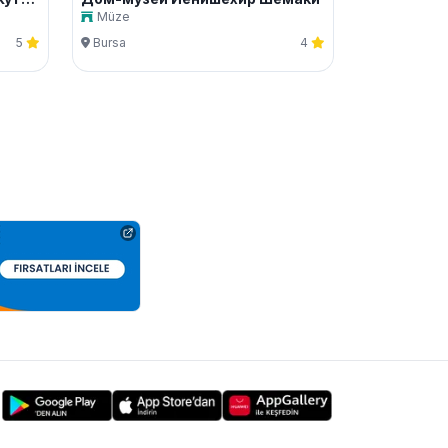
Müze
5
Bursa
4