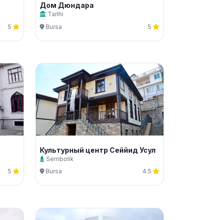
Дом Дюндара
Tarihi
5
Bursa
5
Культурный центр Сеййид Усул
Sembolik
5
Bursa
4.5