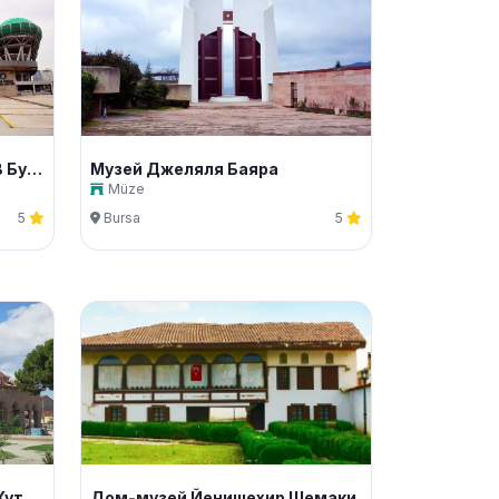
Муниципальный Стадион В Бурсе
Музей Джеляля Баяра
Müze
5
Bursa
5
Мечеть и гробница Шейха Кутбуддина
Дом-музей Йенишехир Шемаки