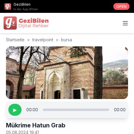
GeziBilen
OPEN
In der App öffnen
Startseite
>
travelpoint
>
bursa
▶
00:00
00:00
Mükrime Hatun Grab
05.08.2024 19:41