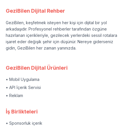
GeziBilen Dijital Rehber
GeziBilen, keşfetmek isteyen her kişi için dijital bir yol
arkadaşıdır. Profesyonel rehberler tarafından özgüne
hazırlanan içerikleriyle, gezilecek yerlerdeki sessil rotalara
işaret eder değişik şehir için düşünür. Nereye giderseniz
gidin, GeziBilen her zaman yanınızda.
GeziBilen Dijital Ürünleri
• Mobil Uygulama
• API İçerik Servisi
• Reklam
İş Birlikteleri
• Sponsorluk içerik