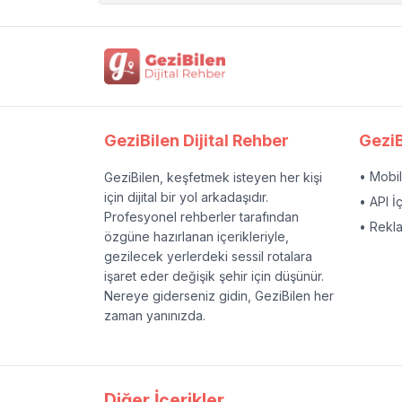
GeziBilen Dijital Rehber
GeziB
• Mobi
GeziBilen, keşfetmek isteyen her kişi
için dijital bir yol arkadaşıdır.
• API İ
Profesyonel rehberler tarafından
• Rekl
özgüne hazırlanan içerikleriyle,
gezilecek yerlerdeki sessil rotalara
işaret eder değişik şehir için düşünür.
Nereye giderseniz gidin, GeziBilen her
zaman yanınızda.
Diğer İçerikler