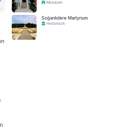
Museum
Soğanlidere Martyrium
Historisch
on
n
on