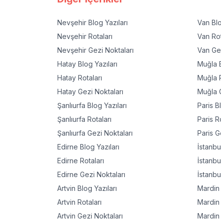
Nevşehir
Blog Yazıları
Van
Blo
Nevşehir
Rotaları
Van
Rot
Nevşehir
Gezi Noktaları
Van
Gez
Hatay
Blog Yazıları
Muğla
B
Hatay
Rotaları
Muğla
R
Hatay
Gezi Noktaları
Muğla
G
Şanlıurfa
Blog Yazıları
Paris
Bl
Şanlıurfa
Rotaları
Paris
Ro
Şanlıurfa
Gezi Noktaları
Paris
Ge
Edirne
Blog Yazıları
İstanbu
Edirne
Rotaları
İstanbu
Edirne
Gezi Noktaları
İstanbu
Artvin
Blog Yazıları
Mardin
Artvin
Rotaları
Mardin
Artvin
Gezi Noktaları
Mardin