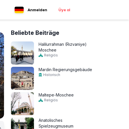
Anmelden
Üye ol
Beliebte Beiträge
Halilurrahman (Rızvaniye)
Moschee
Religiös
Mardin Regierungsgebäude
Historisch
Maltepe-Moschee
Religiös
Anatolisches
Spielzeugmuseum
0