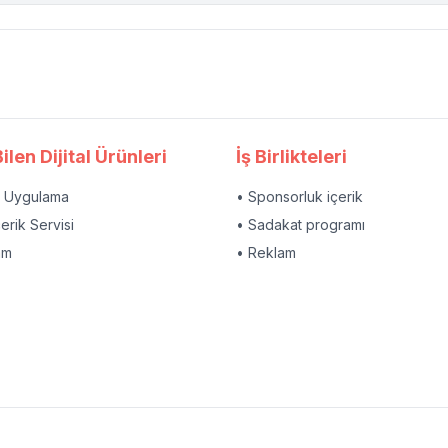
ilen Dijital Ürünleri
İş Birlikteleri
l Uygulama
• Sponsorluk içerik
çerik Servisi
• Sadakat programı
am
• Reklam