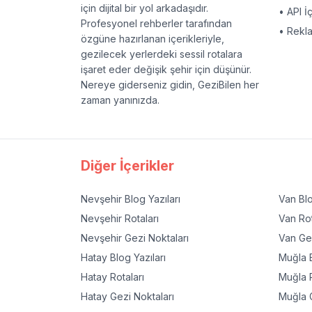
için dijital bir yol arkadaşıdır.
• API İ
Profesyonel rehberler tarafından
• Rekl
özgüne hazırlanan içerikleriyle,
gezilecek yerlerdeki sessil rotalara
işaret eder değişik şehir için düşünür.
Nereye giderseniz gidin, GeziBilen her
zaman yanınızda.
Diğer İçerikler
Nevşehir
Blog Yazıları
Van
Blo
Nevşehir
Rotaları
Van
Rot
Nevşehir
Gezi Noktaları
Van
Gez
Hatay
Blog Yazıları
Muğla
B
Hatay
Rotaları
Muğla
R
Hatay
Gezi Noktaları
Muğla
G