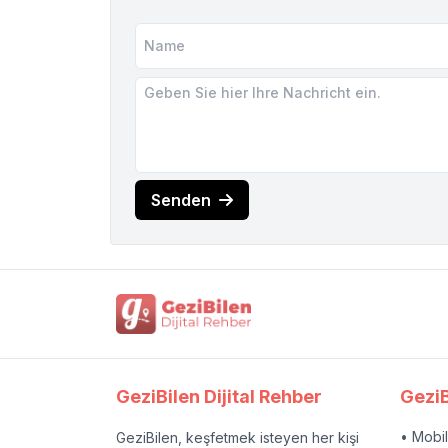
Senden
GeziBilen Dijital Rehber
GeziB
• Mobi
GeziBilen, keşfetmek isteyen her kişi