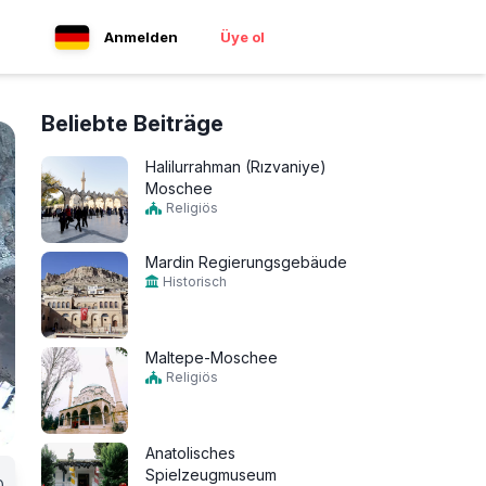
Anmelden
Üye ol
Beliebte Beiträge
Halilurrahman (Rızvaniye)
Moschee
Religiös
Mardin Regierungsgebäude
Historisch
Maltepe-Moschee
Religiös
Anatolisches
Spielzeugmuseum
0