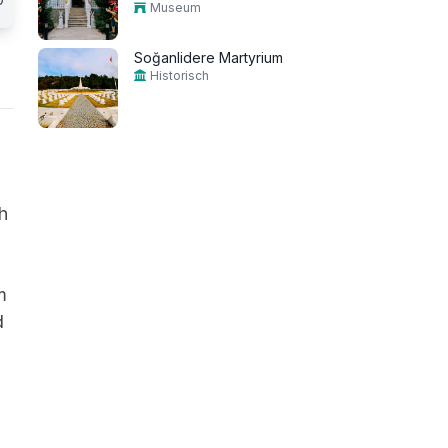
Museum
Soğanlidere Martyrium
Historisch
h
m
d