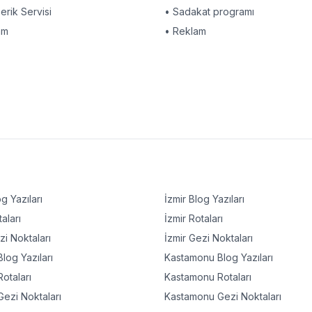
çerik Servisi
• Sadakat programı
am
• Reklam
g Yazıları
İzmir
Blog Yazıları
aları
İzmir
Rotaları
i Noktaları
İzmir
Gezi Noktaları
log Yazıları
Kastamonu
Blog Yazıları
otaları
Kastamonu
Rotaları
ezi Noktaları
Kastamonu
Gezi Noktaları