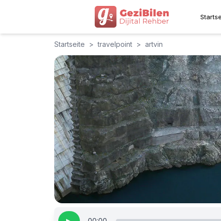
Startse
Startseite
>
travelpoint
>
artvin
00:00