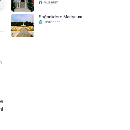
Museum
Soğanlidere Martyrium
Historisch
h
de
hl