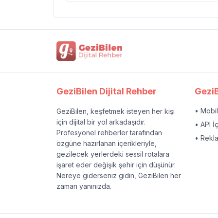
GeziBilen Dijital Rehber
GeziB
• Mobi
GeziBilen, keşfetmek isteyen her kişi
için dijital bir yol arkadaşıdır.
• API İ
Profesyonel rehberler tarafından
• Rekl
özgüne hazırlanan içerikleriyle,
gezilecek yerlerdeki sessil rotalara
işaret eder değişik şehir için düşünür.
Nereye giderseniz gidin, GeziBilen her
zaman yanınızda.