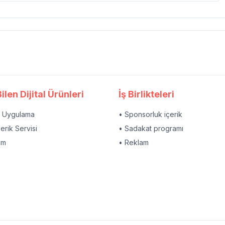
ilen Dijital Ürünleri
İş Birlikteleri
l Uygulama
• Sponsorluk içerik
çerik Servisi
• Sadakat programı
am
• Reklam