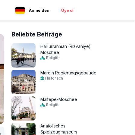
Anmelden
Üye ol
Beliebte Beiträge
Halilurrahman (Rızvaniye)
Moschee
Religiös
Mardin Regierungsgebäude
Historisch
Maltepe-Moschee
Religiös
Anatolisches
Spielzeugmuseum
0