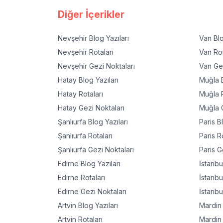
Diğer İçerikler
Nevşehir
Blog Yazıları
Van
Blo
Nevşehir
Rotaları
Van
Rot
Nevşehir
Gezi Noktaları
Van
Gez
Hatay
Blog Yazıları
Muğla
B
Hatay
Rotaları
Muğla
R
Hatay
Gezi Noktaları
Muğla
G
Şanlıurfa
Blog Yazıları
Paris
Bl
Şanlıurfa
Rotaları
Paris
Ro
Şanlıurfa
Gezi Noktaları
Paris
Ge
Edirne
Blog Yazıları
İstanbu
Edirne
Rotaları
İstanbu
Edirne
Gezi Noktaları
İstanbu
Artvin
Blog Yazıları
Mardin
Artvin
Rotaları
Mardin