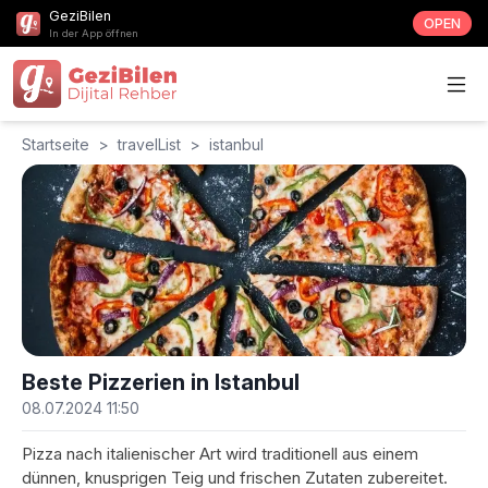
GeziBilen
OPEN
In der App öffnen
Startseite
>
travelList
>
istanbul
Beste Pizzerien in Istanbul
08.07.2024 11:50
Pizza nach italienischer Art wird traditionell aus einem
dünnen, knusprigen Teig und frischen Zutaten zubereitet.