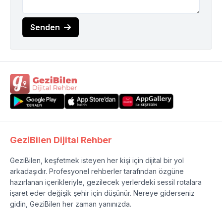
Senden
GeziBilen Dijital Rehber
GeziBilen, keşfetmek isteyen her kişi için dijital bir yol
arkadaşıdır. Profesyonel rehberler tarafından özgüne
hazırlanan içerikleriyle, gezilecek yerlerdeki sessil rotalara
işaret eder değişik şehir için düşünür. Nereye giderseniz
gidin, GeziBilen her zaman yanınızda.