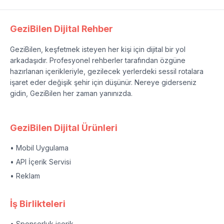
GeziBilen Dijital Rehber
GeziBilen, keşfetmek isteyen her kişi için dijital bir yol
arkadaşıdır. Profesyonel rehberler tarafından özgüne
hazırlanan içerikleriyle, gezilecek yerlerdeki sessil rotalara
işaret eder değişik şehir için düşünür. Nereye giderseniz
gidin, GeziBilen her zaman yanınızda.
GeziBilen Dijital Ürünleri
• Mobil Uygulama
• API İçerik Servisi
• Reklam
İş Birlikteleri
• Sponsorluk içerik