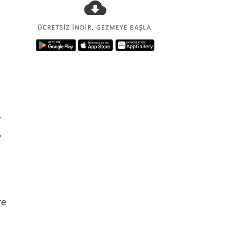
r
,
re