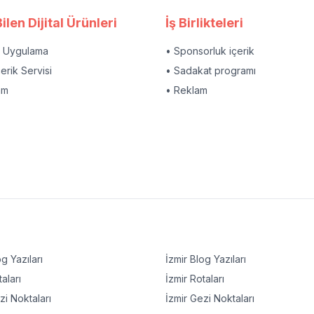
ilen Dijital Ürünleri
İş Birlikteleri
l Uygulama
• Sponsorluk içerik
çerik Servisi
• Sadakat programı
am
• Reklam
g Yazıları
İzmir
Blog Yazıları
aları
İzmir
Rotaları
i Noktaları
İzmir
Gezi Noktaları