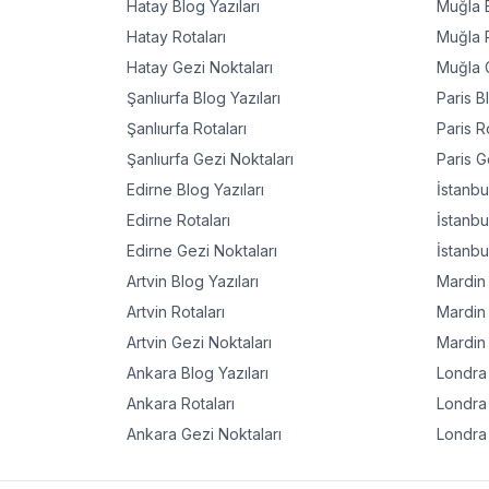
Hatay
Blog Yazıları
Muğla
B
Hatay
Rotaları
Muğla
R
Hatay
Gezi Noktaları
Muğla
G
Şanlıurfa
Blog Yazıları
Paris
Bl
Şanlıurfa
Rotaları
Paris
Ro
Şanlıurfa
Gezi Noktaları
Paris
Ge
Edirne
Blog Yazıları
İstanbu
Edirne
Rotaları
İstanbu
Edirne
Gezi Noktaları
İstanbu
Artvin
Blog Yazıları
Mardin
Artvin
Rotaları
Mardin
Artvin
Gezi Noktaları
Mardin
Ankara
Blog Yazıları
Londra
Ankara
Rotaları
Londra
Ankara
Gezi Noktaları
Londra