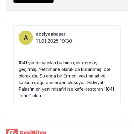
acelyaabasar
A
11.01.2025 19:30
1841 yılında yapılan bu bina çok görmüş
geçirmiş. Yetimhane olarak da kullanılmış, otel
olarak da. Şu anda bir Ermeni vakfına ait ve
katların çoğu ofislerden oluşuyor. Hıdivyal
Palas'ın en yeni misafiri ise kafe-restoran '1841
Tünel' oldu.