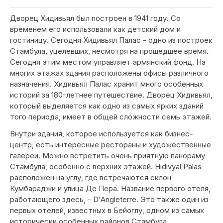
Дворец Хидивьял был построен в 1941 году. Со
временем его использовали как детский дом и
гостиницу. Сегодня Хидивьял Палас - одно из построек
Стамбула, уцелевших, несмотря на прошедшее время.
Сегодня этим местом управляет армянский фонд. На
многих этажах здания расположены офисы различного
назначения. Хидивьял Палас хранит много особенных
историй за 180-летнее путешествие. Дворец Хидивьял,
который выделяется как одно из самых ярких зданий
того периода, имеет в общей сложности семь этажей.
Внутри здания, которое используется как бизнес-
центр, есть интересные рестораны и художественные
галереи. Можно встретить очень приятную панораму
Стамбула, особенно с верхних этажей. Hıdivyal Palas
расположен на углу, где встречаются склон
Кумбараджи и улица Де Пера. Название первого отеля,
работающего здесь, - D'Angleterre. Это также один из
первых отелей, известных в Бейоглу, одном из самых
исторически особенных районов Стамбула.