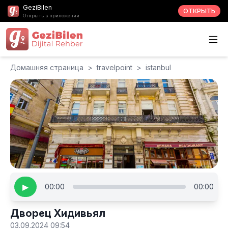
GeziBilen
ОТКРЫТЬ
Открыть в приложении
Домашняя страница
>
travelpoint
>
istanbul
▶
00:00
00:00
Дворец Хидивьял
03.09.2024 09:54