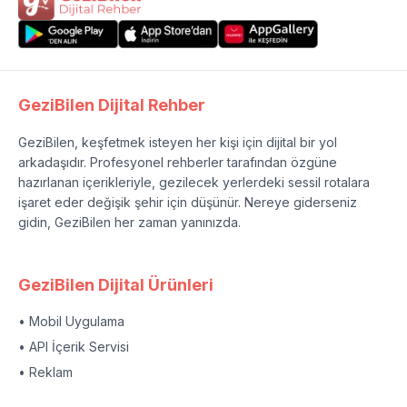
GeziBilen Dijital Rehber
GeziBilen, keşfetmek isteyen her kişi için dijital bir yol
arkadaşıdır. Profesyonel rehberler tarafından özgüne
hazırlanan içerikleriyle, gezilecek yerlerdeki sessil rotalara
işaret eder değişik şehir için düşünür. Nereye giderseniz
gidin, GeziBilen her zaman yanınızda.
GeziBilen Dijital Ürünleri
• Mobil Uygulama
• API İçerik Servisi
• Reklam