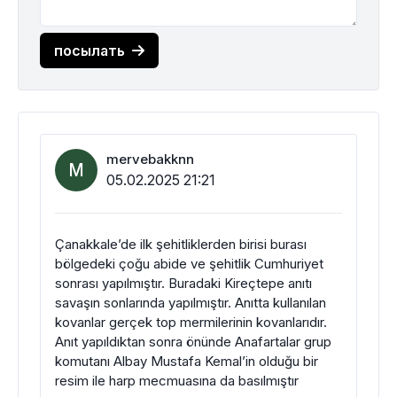
посылать
mervebakknn
M
05.02.2025 21:21
Çanakkale’de ilk şehitliklerden birisi burası
bölgedeki çoğu abide ve şehitlik Cumhuriyet
sonrası yapılmıştır. Buradaki Kireçtepe anıtı
savaşın sonlarında yapılmıştır. Anıtta kullanılan
kovanlar gerçek top mermilerinin kovanlarıdır.
Anıt yapıldıktan sonra önünde Anafartalar grup
komutanı Albay Mustafa Kemal’in olduğu bir
resim ile harp mecmuasına da basılmıştır