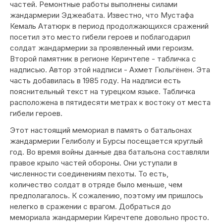
частей. Ремонтные работы выполнены силами
жандармерии Эджеабата. Известно, что Мустафа
Кемаль Ататюрк в период продолжающихся сражений
посетил это место гибели героев и поблагодарил
солдат жандармерии за проявленный ими героизм.
Второй памятник в регионе Керичтепе - табличка с
надписью. Автор этой надписи - Ахмет Гюльгёнен. Эта
часть добавилась в 1985 году. На надписи есть
пояснительный текст на турецком языке. Табличка
расположена в пятидесяти метрах к востоку от места
гибели героев.
Этот настоящий мемориал в память о батальонах
жандармерии Гелиболу и Бурсы посещается круглый
год. Во время войны данные два батальона составляли
правое крыло частей обороны. Они уступали в
численности соединениям пехоты. То есть,
количество солдат в отряде было меньше, чем
предполагалось. К сожалению, поэтому им пришлось
нелегко в сражении с врагом. Добраться до
мемориала жандармерии Киречтепе довольно просто.