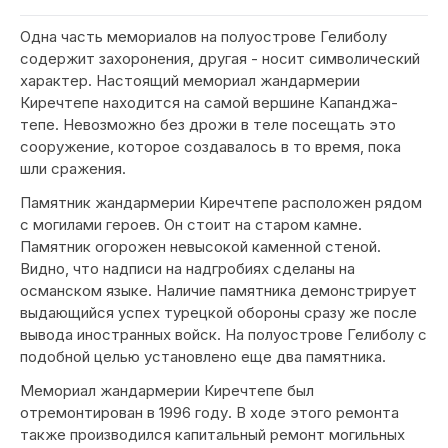
Одна часть мемориалов на полуострове Гелиболу
содержит захоронения, другая - носит символический
характер. Настоящий мемориал жандармерии
Киречтепе находится на самой вершине Капанджа-
тепе. Невозможно без дрожи в теле посещать это
сооружение, которое создавалось в то время, пока
шли сражения.
Памятник жандармерии Киречтепе расположен рядом
с могилами героев. Он стоит на старом камне.
Памятник огорожен невысокой каменной стеной.
Видно, что надписи на надгробиях сделаны на
османском языке. Наличие памятника демонстрирует
выдающийся успех турецкой обороны сразу же после
вывода иностранных войск. На полуострове Гелиболу с
подобной целью установлено еще два памятника.
Мемориал жандармерии Киречтепе был
отремонтирован в 1996 году. В ходе этого ремонта
также производился капитальный ремонт могильных