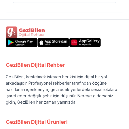
GeziBilen Dijital Rehber
GeziBilen, keşfetmek isteyen her kişi için dijital bir yol
arkadaşıdır. Profesyonel rehberler tarafından özgüne
hazırlanan içerikleriyle, gezilecek yerlerdeki sessil rotalara
işaret eder değişik şehir için düşünür. Nereye giderseniz
gidin, GeziBilen her zaman yanınızda.
GeziBilen Dijital Ürünleri