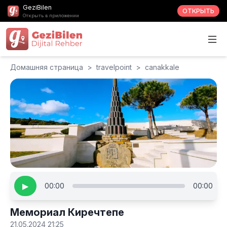
GeziBilen
ОТКРЫТЬ
Открыть в приложении
Домашняя страница
>
travelpoint
>
canakkale
▶
00:00
00:00
Мемориал Киречтепе
21.05.2024 21:25