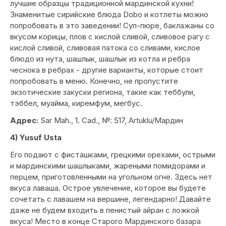
лучшие образцы традиционной мардинской кухни!
Знаменитые сирийские блюда Dobo и котлеты можно
попробовать в это заведении! Суп-пюре, баклажаны со
вкусом корицы, плов с кислой сливой, сливовое рагу с
кислой сливой, сливовая патока со сливами, кислое
блюдо из нута, шашлык, шашлык из котла и ребра
чеснока в ребрах - другие варианты, которые стоит
попробовать в меню. Конечно, не пропустите
экзотические закуски региона, такие как теббули,
тэббел, муайма, киремфум, мегбус.
Адрес:
Sar Mah., 1. Cad., №: 517,
Artuklu/
Мардин
4) Yusuf Usta
Его подают с фисташками, грецкими орехами, острыми
и мардинскими шашлыками, жареными помидорами и
перцем, приготовленными на угольном огне. Здесь нет
вкуса лаваша. Острое увлечение, которое вы будете
сочетать с лавашем на вершине, легендарно! Давайте
даже не будем входить в пенистый айран с ложкой
вкуса! Место в конце Старого Мардинского базара