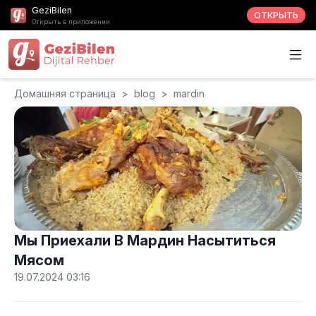
GeziBilen
ОТКРЫТЬ
Открыть в приложении
Домашняя страница
>
blog
>
mardin
Мы Приехали В Мардин Насытиться
Мясом
19.07.2024 03:16