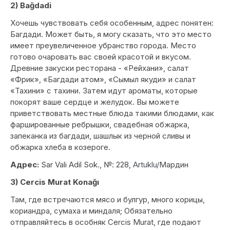
2) Bağdadi
Хочешь чувствовать себя особенным, адрес понятен:
Багдади. Может быть, я могу сказать, что это место
имеет преувеличенное убранство города. Место
готово очаровать вас своей красотой и вкусом.
Древние закуски ресторана - «Рейхани», салат
«Фрик», «Багдади атом», «Сымыл якуди» и салат
«Тахини» с тахини. Затем идут ароматы, которые
покорят ваше сердце и желудок. Вы можете
приветствовать местные блюда такими блюдами, как
фаршированные ребрышки, свадебная обжарка,
запеканка из багдади, шашлык из черной сливы и
обжарка хлеба в козероге.
Адрес:
Sar Vali Adil Sok., №: 228,
Artuklu/
Мардин
3) Cercis Murat Konağı
Там, где встречаются мясо и булгур, много корицы,
кориандра, сумаха и миндаля; Обязательно
отправляйтесь в особняк Cercis Murat, где подают