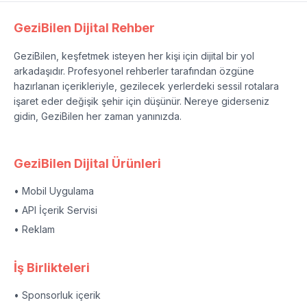
GeziBilen Dijital Rehber
GeziBilen, keşfetmek isteyen her kişi için dijital bir yol
arkadaşıdır. Profesyonel rehberler tarafından özgüne
hazırlanan içerikleriyle, gezilecek yerlerdeki sessil rotalara
işaret eder değişik şehir için düşünür. Nereye giderseniz
gidin, GeziBilen her zaman yanınızda.
GeziBilen Dijital Ürünleri
• Mobil Uygulama
• API İçerik Servisi
• Reklam
İş Birlikteleri
• Sponsorluk içerik