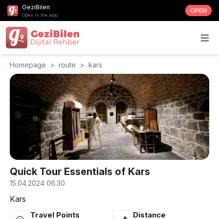
GeziBilen
OPEN
Open in the app
Homepage
>
route
>
kars
Quick Tour Essentials of Kars
15.04.2024 06:30
Kars
Travel Points
Distance