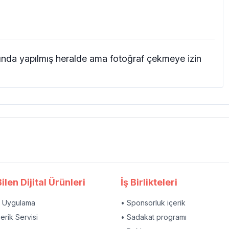
rında yapılmış heralde ama fotoğraf çekmeye izin
ilen Dijital Ürünleri
İş Birlikteleri
l Uygulama
• Sponsorluk içerik
çerik Servisi
• Sadakat programı