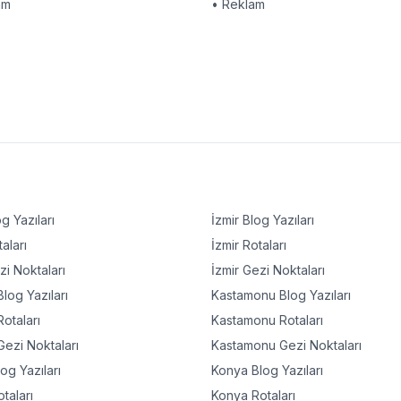
am
• Reklam
g Yazıları
İzmir
Blog Yazıları
aları
İzmir
Rotaları
i Noktaları
İzmir
Gezi Noktaları
log Yazıları
Kastamonu
Blog Yazıları
otaları
Kastamonu
Rotaları
ezi Noktaları
Kastamonu
Gezi Noktaları
og Yazıları
Konya
Blog Yazıları
taları
Konya
Rotaları