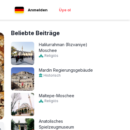
Anmelden
Üye ol
Beliebte Beiträge
Halilurrahman (Rızvaniye)
Moschee
Religiös
Mardin Regierungsgebäude
Historisch
Maltepe-Moschee
Religiös
Anatolisches
Spielzeugmuseum
0