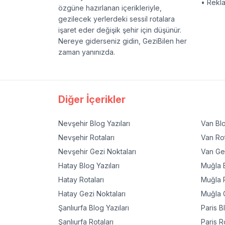
• Rekl
özgüne hazırlanan içerikleriyle,
gezilecek yerlerdeki sessil rotalara
işaret eder değişik şehir için düşünür.
Nereye giderseniz gidin, GeziBilen her
zaman yanınızda.
Diğer İçerikler
Nevşehir
Blog Yazıları
Van
Blo
Nevşehir
Rotaları
Van
Rot
Nevşehir
Gezi Noktaları
Van
Gez
Hatay
Blog Yazıları
Muğla
B
Hatay
Rotaları
Muğla
R
Hatay
Gezi Noktaları
Muğla
G
Şanlıurfa
Blog Yazıları
Paris
Bl
Şanlıurfa
Rotaları
Paris
Ro