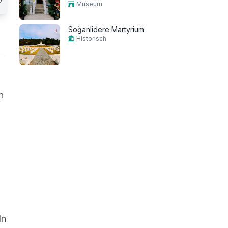
Museum
Soğanlidere Martyrium
Historisch
n
In