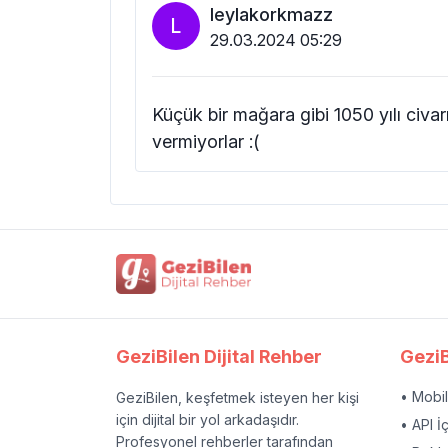
leylakorkmazz
L
29.03.2024 05:29
Küçük bir mağara gibi 1050 yılı civa
vermiyorlar :(
GeziBilen Dijital Rehber
GeziB
• Mobi
GeziBilen, keşfetmek isteyen her kişi
için dijital bir yol arkadaşıdır.
• API İ
Profesyonel rehberler tarafından