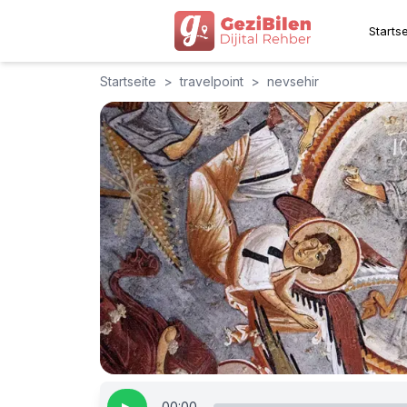
Startse
Startseite
>
travelpoint
>
nevsehir
00:00