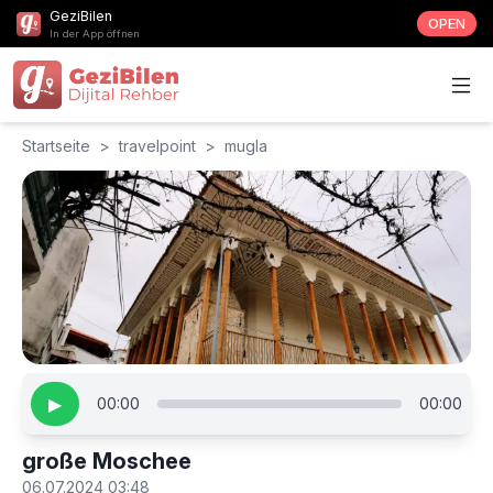
GeziBilen
OPEN
In der App öffnen
Startseite
>
travelpoint
>
mugla
▶
00:00
00:00
große Moschee
06.07.2024 03:48