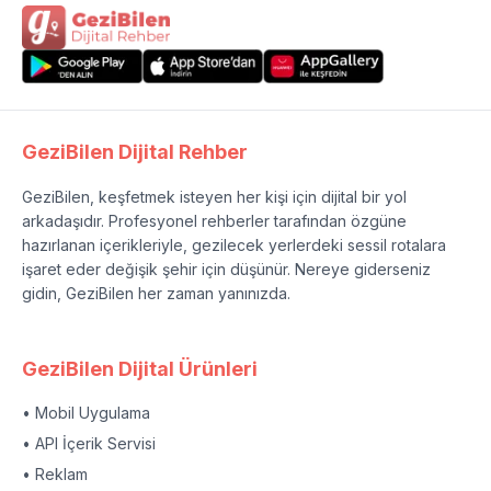
GeziBilen Dijital Rehber
GeziBilen, keşfetmek isteyen her kişi için dijital bir yol
arkadaşıdır. Profesyonel rehberler tarafından özgüne
hazırlanan içerikleriyle, gezilecek yerlerdeki sessil rotalara
işaret eder değişik şehir için düşünür. Nereye giderseniz
gidin, GeziBilen her zaman yanınızda.
GeziBilen Dijital Ürünleri
• Mobil Uygulama
• API İçerik Servisi
• Reklam