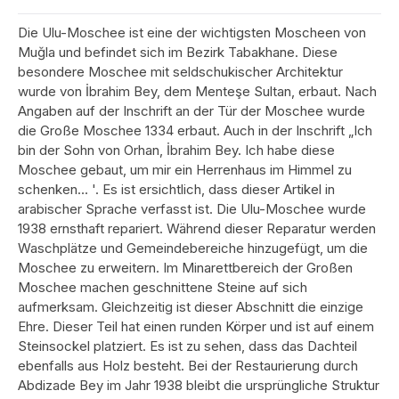
Die Ulu-Moschee ist eine der wichtigsten Moscheen von
Muğla und befindet sich im Bezirk Tabakhane. Diese
besondere Moschee mit seldschukischer Architektur
wurde von İbrahim Bey, dem Menteşe Sultan, erbaut. Nach
Angaben auf der Inschrift an der Tür der Moschee wurde
die Große Moschee 1334 erbaut. Auch in der Inschrift „Ich
bin der Sohn von Orhan, İbrahim Bey. Ich habe diese
Moschee gebaut, um mir ein Herrenhaus im Himmel zu
schenken… '. Es ist ersichtlich, dass dieser Artikel in
arabischer Sprache verfasst ist. Die Ulu-Moschee wurde
1938 ernsthaft repariert. Während dieser Reparatur werden
Waschplätze und Gemeindebereiche hinzugefügt, um die
Moschee zu erweitern. Im Minarettbereich der Großen
Moschee machen geschnittene Steine ​​auf sich
aufmerksam. Gleichzeitig ist dieser Abschnitt die einzige
Ehre. Dieser Teil hat einen runden Körper und ist auf einem
Steinsockel platziert. Es ist zu sehen, dass das Dachteil
ebenfalls aus Holz besteht. Bei der Restaurierung durch
Abdizade Bey im Jahr 1938 bleibt die ursprüngliche Struktur