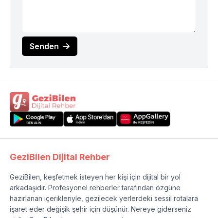
Senden
GeziBilen Dijital Rehber
GeziBilen, keşfetmek isteyen her kişi için dijital bir yol
arkadaşıdır. Profesyonel rehberler tarafından özgüne
hazırlanan içerikleriyle, gezilecek yerlerdeki sessil rotalara
işaret eder değişik şehir için düşünür. Nereye giderseniz