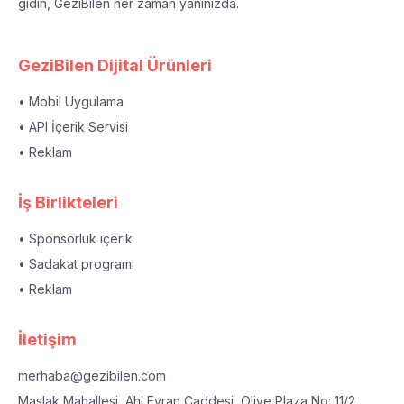
gidin, GeziBilen her zaman yanınızda.
GeziBilen Dijital Ürünleri
• Mobil Uygulama
• API İçerik Servisi
• Reklam
İş Birlikteleri
• Sponsorluk içerik
• Sadakat programı
• Reklam
İletişim
merhaba@gezibilen.com
Maslak Mahallesi, Ahi Evran Caddesi, Olive Plaza No: 11/2