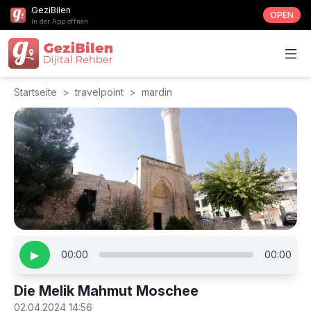
GeziBilen
OPEN
In der App öffnen
Startseite
>
travelpoint
>
mardin
▶
00:00
00:00
Die Melik Mahmut Moschee
02.04.2024 14:56