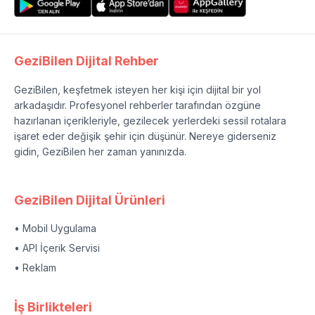
GeziBilen Dijital Rehber
GeziBilen, keşfetmek isteyen her kişi için dijital bir yol
arkadaşıdır. Profesyonel rehberler tarafından özgüne
hazırlanan içerikleriyle, gezilecek yerlerdeki sessil rotalara
işaret eder değişik şehir için düşünür. Nereye giderseniz
gidin, GeziBilen her zaman yanınızda.
GeziBilen Dijital Ürünleri
• Mobil Uygulama
• API İçerik Servisi
• Reklam
İş Birlikteleri