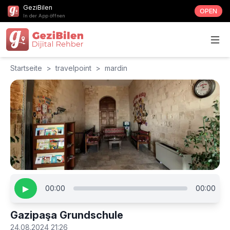
GeziBilen
OPEN
In der App öffnen
Startseite
>
travelpoint
>
mardin
▶
00:00
00:00
Gazipaşa Grundschule
24.08.2024 21:26