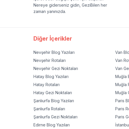
Nereye giderseniz gidin, GeziBilen her
zaman yanınızda.
Diğer İçerikler
Nevşehir
Blog Yazıları
Van
Blo
Nevşehir
Rotaları
Van
Rot
Nevşehir
Gezi Noktaları
Van
Gez
Hatay
Blog Yazıları
Muğla
B
Hatay
Rotaları
Muğla
R
Hatay
Gezi Noktaları
Muğla
G
Şanlıurfa
Blog Yazıları
Paris
Bl
Şanlıurfa
Rotaları
Paris
Ro
Şanlıurfa
Gezi Noktaları
Paris
Ge
Edirne
Blog Yazıları
İstanbu