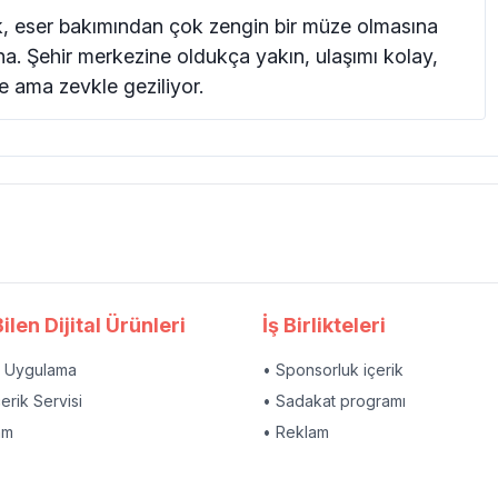
k, eser bakımından çok zengin bir müze olmasına
na. Şehir merkezine oldukça yakın, ulaşımı kolay,
üze ama zevkle geziliyor.
ilen Dijital Ürünleri
İş Birlikteleri
l Uygulama
• Sponsorluk içerik
çerik Servisi
• Sadakat programı
am
• Reklam