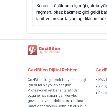
Kendisi küçük ama içeriği çok büyü
rağmen, biraz bakımsız gibi geldi ba
lahit ve mezar taşları ağırlıklı bir m
GeziBilen Dijital Rehber
GeziB
• Mobi
GeziBilen, keşfetmek isteyen her kişi
için dijital bir yol arkadaşıdır.
• API İ
Profesyonel rehberler tarafından
• Rekl
özgüne hazırlanan içerikleriyle,
gezilecek yerlerdeki sessil rotalara
işaret eder değişik şehir için düşünür.