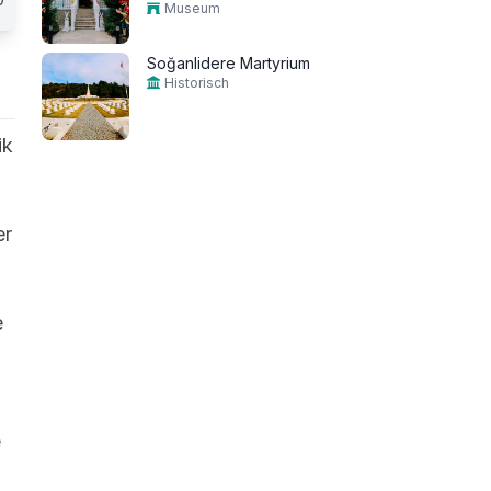
Museum
Soğanlidere Martyrium
Historisch
ik
er
e
e