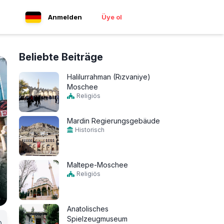
Anmelden
Üye ol
Beliebte Beiträge
Halilurrahman (Rızvaniye)
Moschee
Religiös
Mardin Regierungsgebäude
Historisch
Maltepe-Moschee
Religiös
Anatolisches
Spielzeugmuseum
0