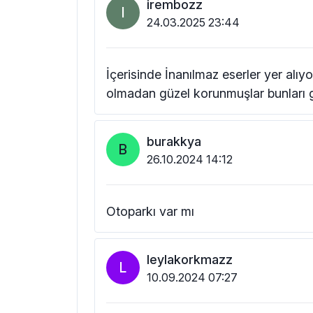
irembozz
I
24.03.2025 23:44
İçerisinde İnanılmaz eserler yer alıyo
olmadan güzel korunmuşlar bunları gör
burakkya
B
26.10.2024 14:12
Otoparkı var mı
leylakorkmazz
L
10.09.2024 07:27