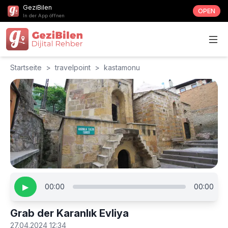
GeziBilen
OPEN
In der App öffnen
Startseite
>
travelpoint
>
kastamonu
▶
00:00
00:00
Grab der Karanlık Evliya
27.04.2024 12:34