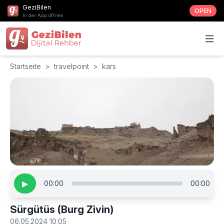
GeziBilen
OPEN
In der App öffnen
Startseite
>
travelpoint
>
kars
▶
00:00
00:00
Sürgütüs (Burg Zivin)
06.05.2024 10:05