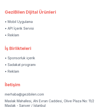
GeziBilen Dijital Ürünleri
• Mobil Uygulama
• API İçerik Servisi
• Reklam
İş Birlikteleri
• Sponsorluk içerik
• Sadakat programı
• Reklam
İletişim
merhaba@gezibilen.com
Maslak Mahallesi, Ahi Evran Caddesi, Olive Plaza No: 11/2
Maslak - Sarıyer / İstanbul