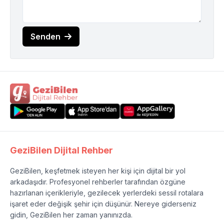
Senden
GeziBilen Dijital Rehber
GeziBilen, keşfetmek isteyen her kişi için dijital bir yol
arkadaşıdır. Profesyonel rehberler tarafından özgüne
hazırlanan içerikleriyle, gezilecek yerlerdeki sessil rotalara
işaret eder değişik şehir için düşünür. Nereye giderseniz
gidin, GeziBilen her zaman yanınızda.