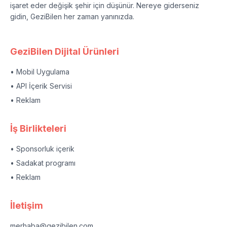
işaret eder değişik şehir için düşünür. Nereye giderseniz
gidin, GeziBilen her zaman yanınızda.
GeziBilen Dijital Ürünleri
• Mobil Uygulama
• API İçerik Servisi
• Reklam
İş Birlikteleri
• Sponsorluk içerik
• Sadakat programı
• Reklam
İletişim
merhaba@gezibilen.com