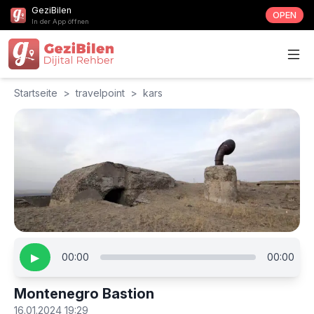
GeziBilen
OPEN
In der App öffnen
Startseite
>
travelpoint
>
kars
▶
00:00
00:00
Montenegro Bastion
16.01.2024 19:29