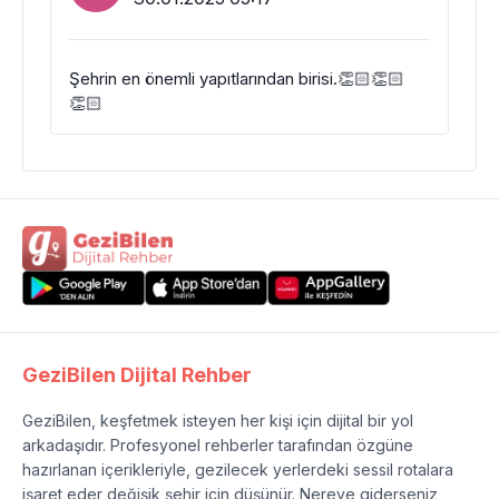
Şehrin en önemli yapıtlarından birisi.👏🏻👏🏻
👏🏻
GeziBilen Dijital Rehber
GeziBilen, keşfetmek isteyen her kişi için dijital bir yol
arkadaşıdır. Profesyonel rehberler tarafından özgüne
hazırlanan içerikleriyle, gezilecek yerlerdeki sessil rotalara
işaret eder değişik şehir için düşünür. Nereye giderseniz