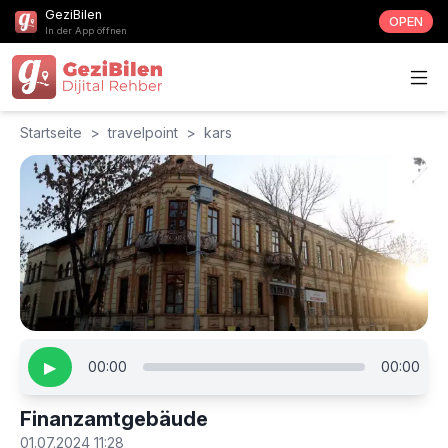
GeziBilen
OPEN
In der App öffnen
Startseite
>
travelpoint
>
kars
▶
00:00
00:00
Finanzamtgebäude
01.07.2024 11:28