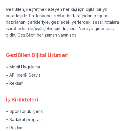
GeziBilen, keşfetmek isteyen her kişi için dijital bir yol
arkadaşıdır. Profesyonel rehberler tarafından özgüne
hazırlanan içerikleriyle, gezilecek yerlerdeki sessil rotalara
işaret eder değişik şehir için düşünür. Nereye giderseniz
gidin, GeziBilen her zaman yanınızda.
GeziBilen Dijital Ürünleri
• Mobil Uygulama
• API İçerik Servisi
• Reklam
İş Birlikteleri
• Sponsorluk içerik
• Sadakat programı
• Reklam