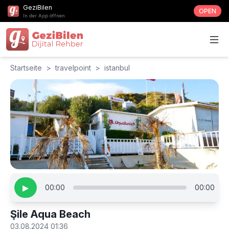
GeziBilen
OPEN
In der App öffnen
Startseite
>
travelpoint
>
istanbul
▶
00:00
00:00
Şile Aqua Beach
03.08.2024 01:36